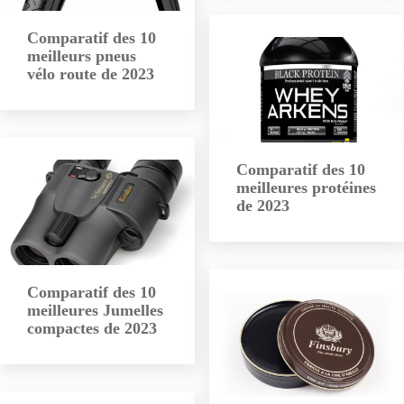
Comparatif des 10
meilleurs pneus
vélo route de 2023
Comparatif des 10
meilleures protéines
de 2023
Comparatif des 10
meilleures Jumelles
compactes de 2023