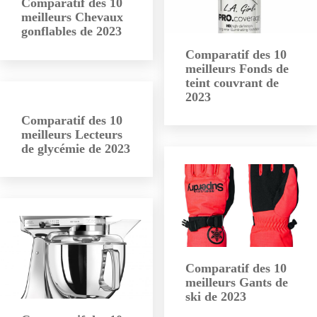
Comparatif des 10
meilleurs Chevaux
gonflables de 2023
Comparatif des 10
meilleurs Fonds de
teint couvrant de
2023
Comparatif des 10
meilleurs Lecteurs
de glycémie de 2023
Comparatif des 10
meilleurs Gants de
ski de 2023