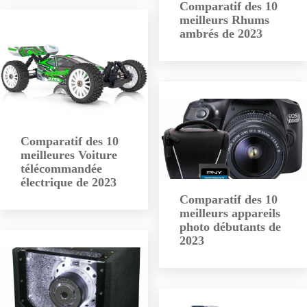
Comparatif des 10
meilleurs Rhums
ambrés de 2023
Comparatif des 10
meilleures Voiture
télécommandée
électrique de 2023
Comparatif des 10
meilleurs appareils
photo débutants de
2023