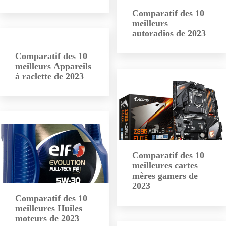
Comparatif des 10
meilleurs
autoradios de 2023
Comparatif des 10
meilleurs Appareils
à raclette de 2023
Comparatif des 10
meilleures cartes
mères gamers de
2023
Comparatif des 10
meilleures Huiles
moteurs de 2023