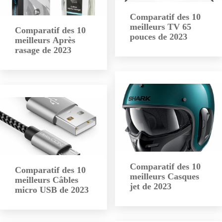
Comparatif des 10
meilleurs TV 65
Comparatif des 10
pouces de 2023
meilleurs Après
rasage de 2023
Comparatif des 10
Comparatif des 10
meilleurs Casques
meilleurs Câbles
jet de 2023
micro USB de 2023