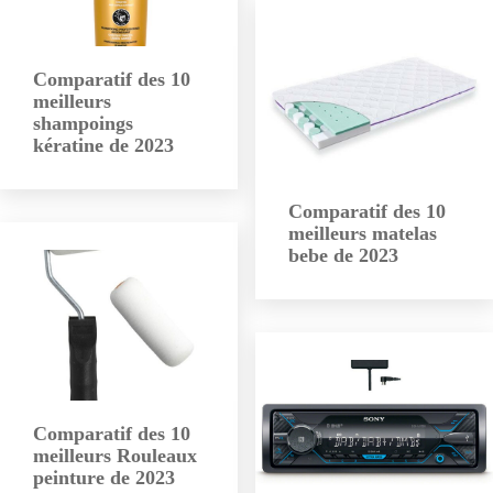
Comparatif des 10
meilleurs
shampoings
kératine de 2023
Comparatif des 10
meilleurs matelas
bebe de 2023
Comparatif des 10
meilleurs Rouleaux
peinture de 2023