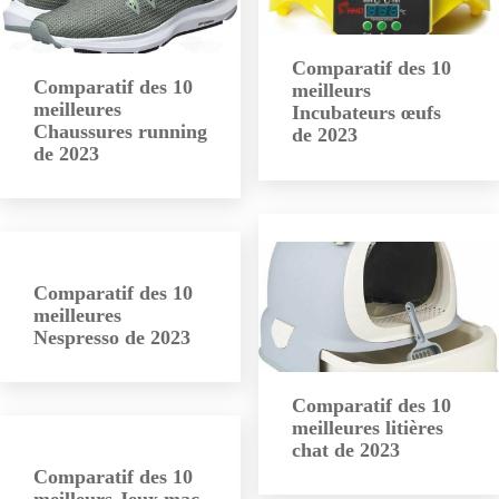
Comparatif des 10
Comparatif des 10
meilleurs
meilleures
Incubateurs œufs
Chaussures running
de 2023
de 2023
Comparatif des 10
meilleures
Nespresso de 2023
Comparatif des 10
meilleures litières
chat de 2023
Comparatif des 10
meilleurs Jeux mac