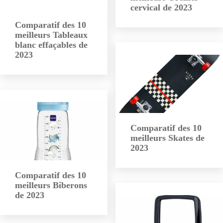
cervical de 2023
Comparatif des 10
meilleurs Tableaux
blanc effaçables de
2023
Comparatif des 10
meilleurs Skates de
2023
Comparatif des 10
meilleurs Biberons
de 2023