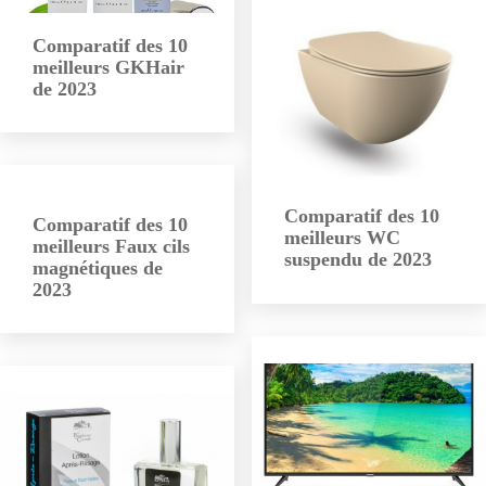
Comparatif des 10
meilleurs GKHair
de 2023
Comparatif des 10
Comparatif des 10
meilleurs WC
meilleurs Faux cils
suspendu de 2023
magnétiques de
2023