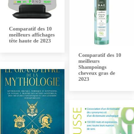
Comparatif des 10
meilleurs affichages
tête haute de 2023
Comparatif des 10
meilleurs
Shampoings
cheveux gras de
2023