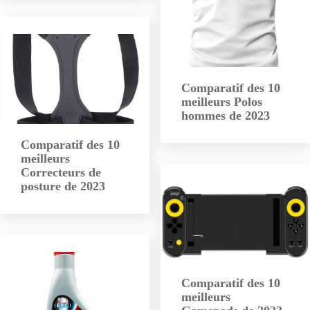
Comparatif des 10
meilleurs Polos
hommes de 2023
Comparatif des 10
meilleurs
Correcteurs de
posture de 2023
Comparatif des 10
meilleurs