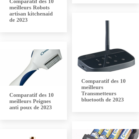
Comparatif des 10
meilleurs Robots
artisan kitchenaid
de 2023
Comparatif des 10
meilleurs
Transmetteurs
Comparatif des 10
bluetooth de 2023
meilleurs Peignes
anti poux de 2023