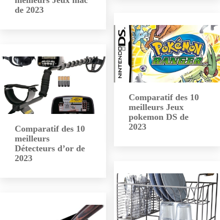
de 2023
Comparatif des 10
meilleurs Jeux
pokemon DS de
2023
Comparatif des 10
meilleurs
Détecteurs d’or de
2023