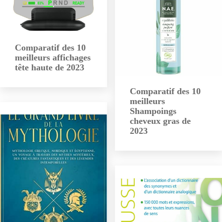
Comparatif des 10
meilleurs affichages
tête haute de 2023
Comparatif des 10
meilleurs
Shampoings
cheveux gras de
2023