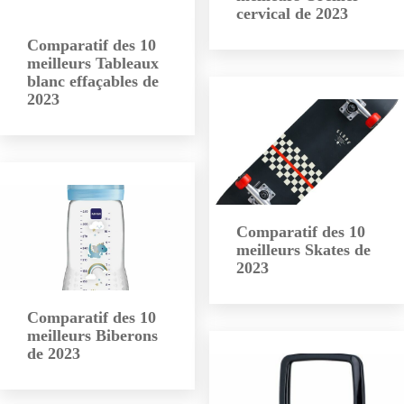
cervical de 2023
Comparatif des 10
meilleurs Tableaux
blanc effaçables de
2023
Comparatif des 10
meilleurs Skates de
2023
Comparatif des 10
meilleurs Biberons
de 2023