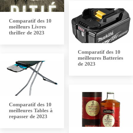
Comparatif des 10
meilleurs Livres
thriller de 2023
Comparatif des 10
meilleures Batteries
de 2023
Comparatif des 10
meilleures Tables à
repasser de 2023