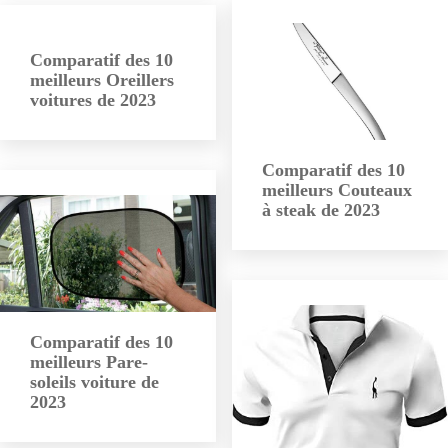
Comparatif des 10
meilleurs Oreillers
voitures de 2023
Comparatif des 10
meilleurs Couteaux
à steak de 2023
Comparatif des 10
meilleurs Pare-
soleils voiture de
2023