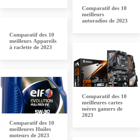
Comparatif des 10
meilleurs
autoradios de 2023
Comparatif des 10
meilleurs Appareils
à raclette de 2023
Comparatif des 10
meilleures cartes
mères gamers de
2023
Comparatif des 10
meilleures Huiles
moteurs de 2023