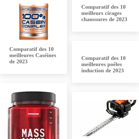
Comparatif des 10
meilleurs cirages
chaussures de 2023
Comparatif des 10
meilleures Caséines
Comparatif des 10
de 2023
meilleures poêles
induction de 2023