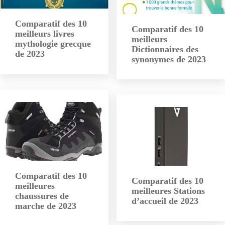
Comparatif des 10
Comparatif des 10
meilleurs livres
meilleurs
mythologie grecque
Dictionnaires des
de 2023
synonymes de 2023
Comparatif des 10
Comparatif des 10
meilleures
meilleures Stations
chaussures de
d’accueil de 2023
marche de 2023