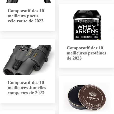
Comparatif des 10
meilleurs pneus
vélo route de 2023
Comparatif des 10
meilleures protéines
de 2023
Comparatif des 10
meilleures Jumelles
compactes de 2023