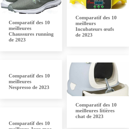
Comparatif des 10
Comparatif des 10
meilleurs
meilleures
Incubateurs œufs
Chaussures running
de 2023
de 2023
Comparatif des 10
meilleures
Nespresso de 2023
Comparatif des 10
meilleures litières
chat de 2023
Comparatif des 10
meilleurs Jeux mac