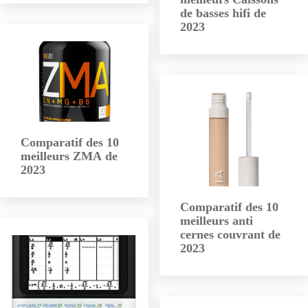
de basses hifi de
2023
Comparatif des 10
meilleurs ZMA de
2023
Comparatif des 10
meilleurs anti
cernes couvrant de
2023