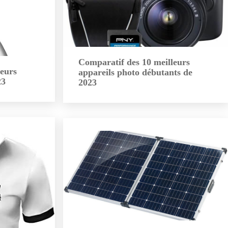
Comparatif des 10 meilleurs
leurs
appareils photo débutants de
23
2023