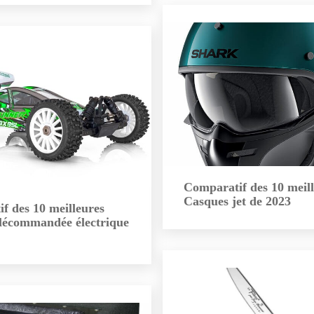
Comparatif des 10 meil
Casques jet de 2023
f des 10 meilleures
élécommandée électrique