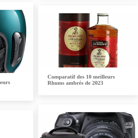
Comparatif des 10 meilleurs
leurs
Rhums ambrés de 2023