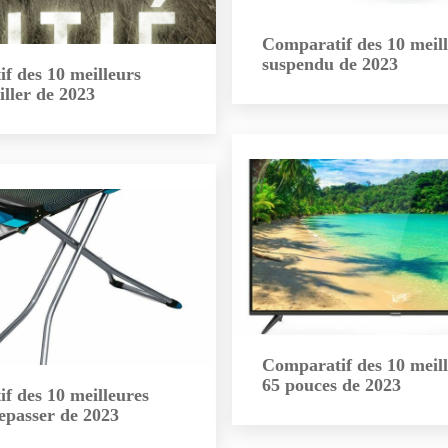
Comparatif des 10 mei
suspendu de 2023
f des 10 meilleurs
iller de 2023
Comparatif des 10 meil
65 pouces de 2023
f des 10 meilleures
repasser de 2023