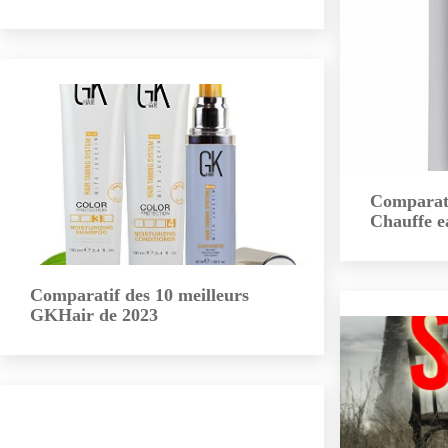
Comparati
Chauffe e
Comparatif des 10 meilleurs
GKHair de 2023