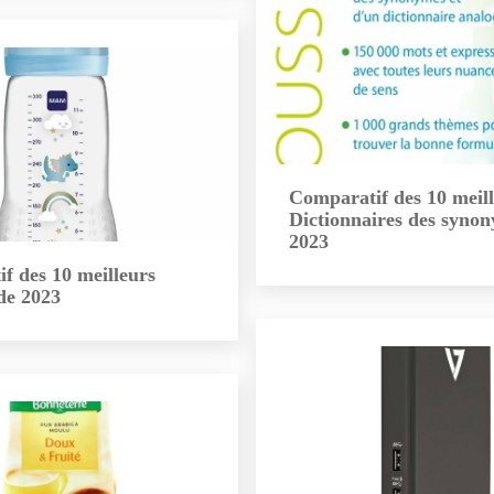
Comparatif des 10 meil
Dictionnaires des syno
2023
f des 10 meilleurs
de 2023