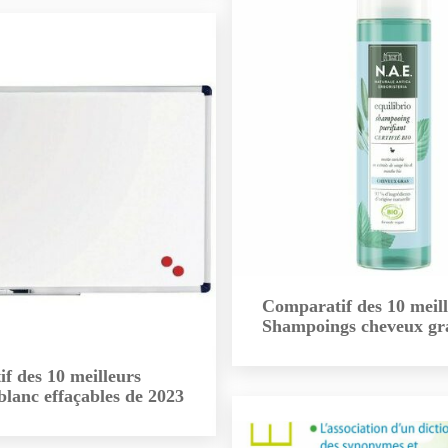
Comparatif des 10 meil
Shampoings cheveux gr
f des 10 meilleurs
blanc effaçables de 2023