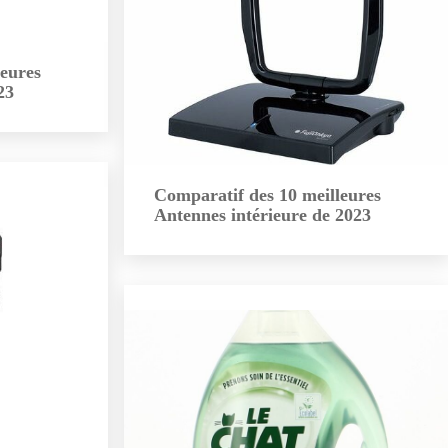
leures
23
Comparatif des 10 meilleures
Antennes intérieure de 2023