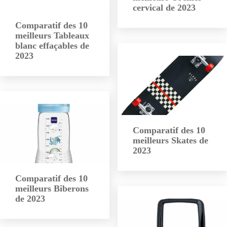
cervical de 2023
Comparatif des 10
meilleurs Tableaux
blanc effaçables de
2023
Comparatif des 10
meilleurs Skates de
2023
Comparatif des 10
meilleurs Biberons
de 2023