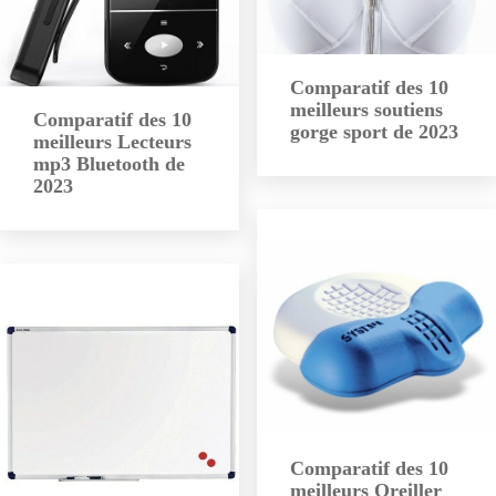
Comparatif des 10
meilleurs soutiens
Comparatif des 10
gorge sport de 2023
meilleurs Lecteurs
mp3 Bluetooth de
2023
Comparatif des 10
meilleurs Oreiller