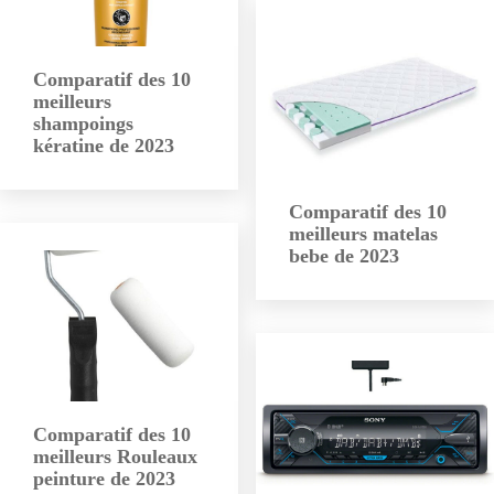
Comparatif des 10
meilleurs
shampoings
kératine de 2023
Comparatif des 10
meilleurs matelas
bebe de 2023
Comparatif des 10
meilleurs Rouleaux
peinture de 2023