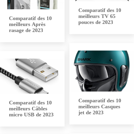
Comparatif des 10
meilleurs TV 65
Comparatif des 10
pouces de 2023
meilleurs Après
rasage de 2023
Comparatif des 10
Comparatif des 10
meilleurs Casques
meilleurs Câbles
jet de 2023
micro USB de 2023