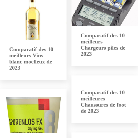
Comparatif des 10
meilleurs
Chargeurs piles de
Comparatif des 10
2023
meilleurs Vins
blanc moelleux de
2023
Comparatif des 10
meilleures
Chaussures de foot
de 2023