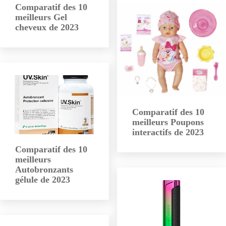
Comparatif des 10
meilleurs Gel
cheveux de 2023
Comparatif des 10
meilleurs Poupons
interactifs de 2023
Comparatif des 10
meilleurs
Autobronzants
gélule de 2023