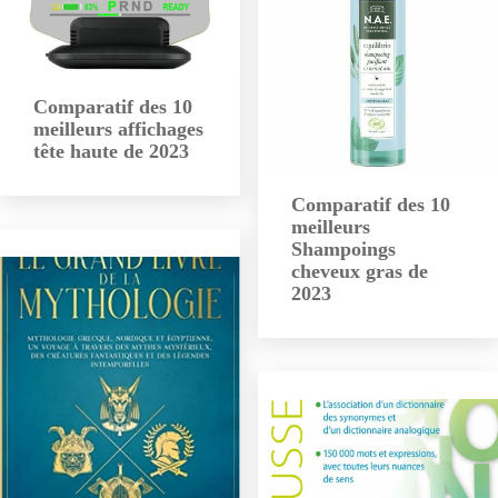
Comparatif des 10
meilleurs affichages
tête haute de 2023
Comparatif des 10
meilleurs
Shampoings
cheveux gras de
2023