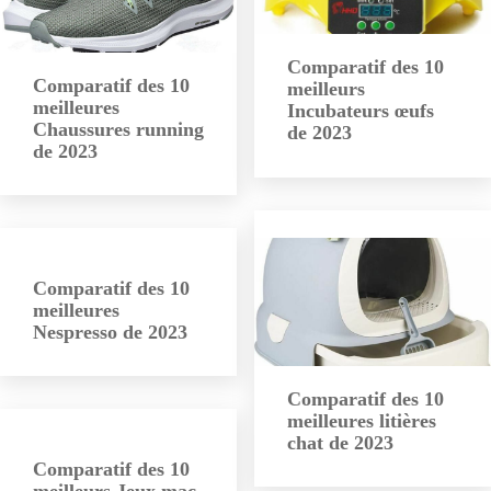
Comparatif des 10
Comparatif des 10
meilleurs
meilleures
Incubateurs œufs
Chaussures running
de 2023
de 2023
Comparatif des 10
meilleures
Nespresso de 2023
Comparatif des 10
meilleures litières
chat de 2023
Comparatif des 10
meilleurs Jeux mac