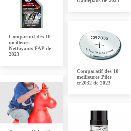
Gamepads de 2023
Comparatif des 10
meilleurs
Nettoyants FAP de
2023
Comparatif des 10
meilleures Piles
cr2032 de 2023