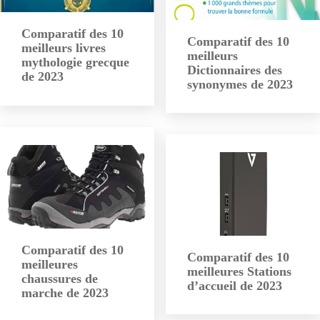
Comparatif des 10
Comparatif des 10
meilleurs livres
meilleurs
mythologie grecque
Dictionnaires des
de 2023
synonymes de 2023
Comparatif des 10
Comparatif des 10
meilleures
meilleures Stations
chaussures de
d’accueil de 2023
marche de 2023