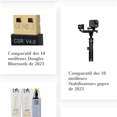
Comparatif des 10
meilleurs Dongles
Bluetooth de 2023
Comparatif des 10
meilleurs
Stabilisateurs gopro
de 2023