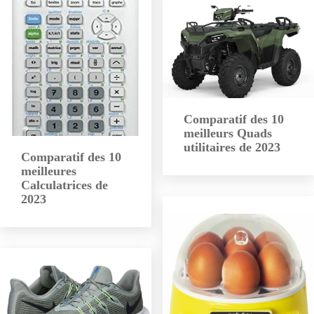
Comparatif des 10
meilleurs Quads
utilitaires de 2023
Comparatif des 10
meilleures
Calculatrices de
2023