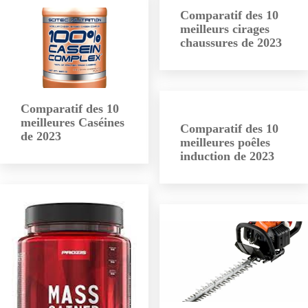
Comparatif des 10
meilleurs cirages
chaussures de 2023
Comparatif des 10
meilleures Caséines
Comparatif des 10
de 2023
meilleures poêles
induction de 2023