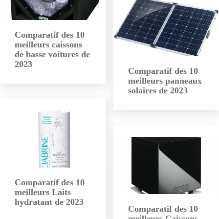
Comparatif des 10
meilleurs caissons
de basse voitures de
2023
Comparatif des 10
meilleurs panneaux
solaires de 2023
Comparatif des 10
meilleurs Laits
hydratant de 2023
Comparatif des 10
meilleurs Caissons