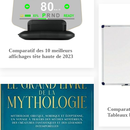
Comparatif des 10 meilleurs
affichages tête haute de 2023
Comparati
Tableaux 