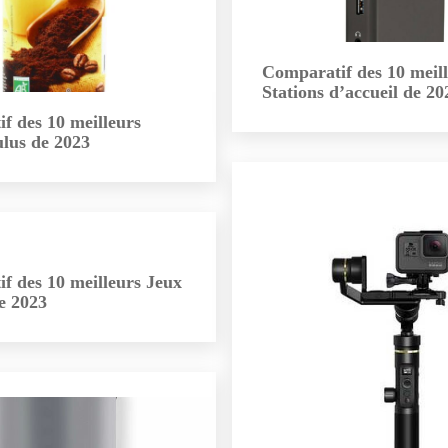
Comparatif des 10 meil
Stations d’accueil de 20
f des 10 meilleurs
lus de 2023
f des 10 meilleurs Jeux
e 2023