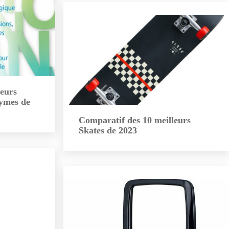
leurs
nymes de
Comparatif des 10 meilleurs
Skates de 2023