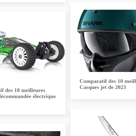
Comparatif des 10 meil
Casques jet de 2023
f des 10 meilleures
élécommandée électrique