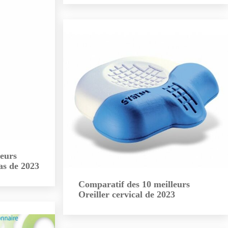
leurs
as de 2023
Comparatif des 10 meilleurs
Oreiller cervical de 2023