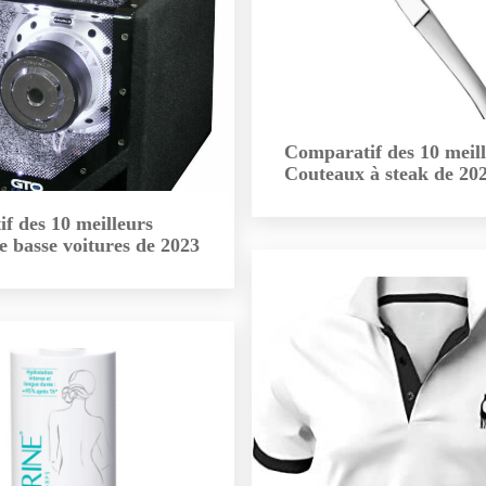
Comparatif des 10 meil
Couteaux à steak de 20
f des 10 meilleurs
e basse voitures de 2023