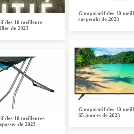
Comparatif des 10 mei
suspendu de 2023
f des 10 meilleurs
iller de 2023
Comparatif des 10 meil
65 pouces de 2023
f des 10 meilleures
repasser de 2023