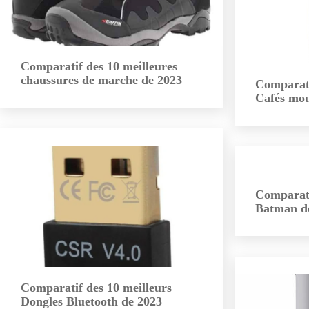
Comparatif des 10 meilleures
chaussures de marche de 2023
Comparati
Cafés mou
Comparati
Batman d
Comparatif des 10 meilleurs
Dongles Bluetooth de 2023