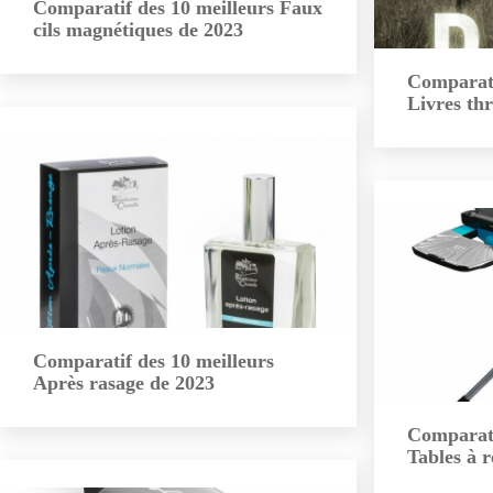
Comparatif des 10 meilleurs Faux
cils magnétiques de 2023
Comparati
Livres thr
Comparatif des 10 meilleurs
Après rasage de 2023
Comparati
Tables à 