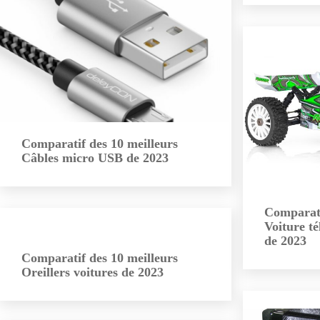
Comparatif des 10 meilleurs
Câbles micro USB de 2023
Comparati
Voiture t
de 2023
Comparatif des 10 meilleurs
Oreillers voitures de 2023