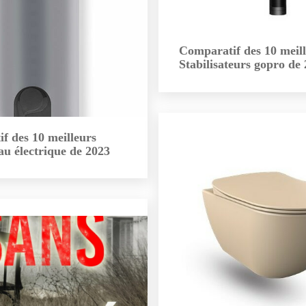
Comparatif des 10 meil
Stabilisateurs gopro de
f des 10 meilleurs
au électrique de 2023