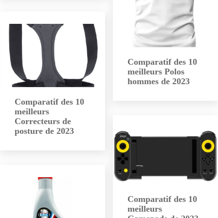
Comparatif des 10
meilleurs Polos
hommes de 2023
Comparatif des 10
meilleurs
Correcteurs de
posture de 2023
Comparatif des 10
meilleurs