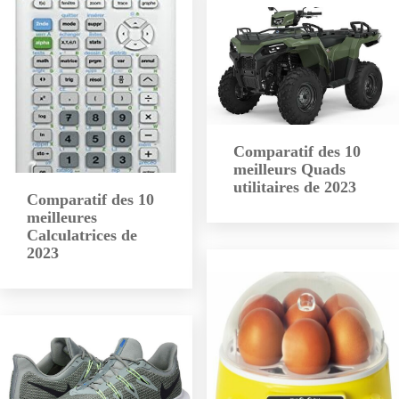
Comparatif des 10
meilleurs Quads
utilitaires de 2023
Comparatif des 10
meilleures
Calculatrices de
2023