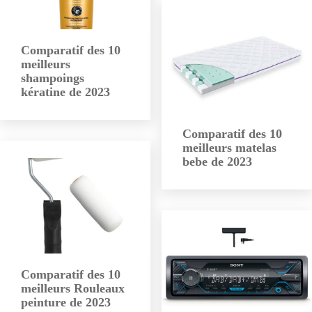
Comparatif des 10
meilleurs
shampoings
kératine de 2023
Comparatif des 10
meilleurs matelas
bebe de 2023
Comparatif des 10
meilleurs Rouleaux
peinture de 2023