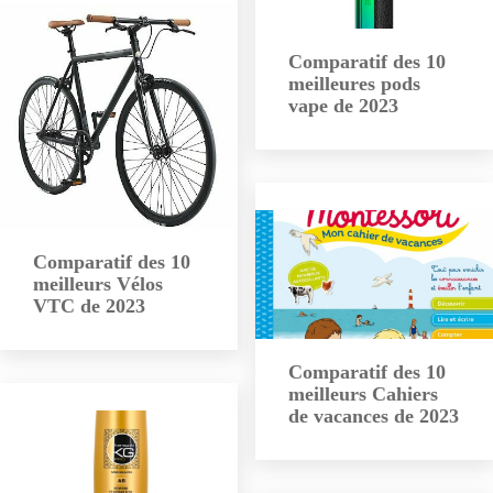
Comparatif des 10
meilleures pods
vape de 2023
Comparatif des 10
meilleurs Vélos
VTC de 2023
Comparatif des 10
meilleurs Cahiers
de vacances de 2023