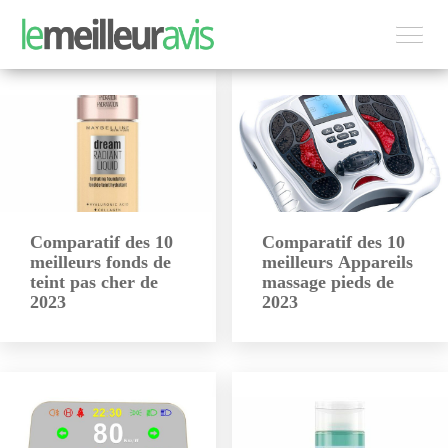
Comparatif des 10
Comparatif des 10
meilleurs fonds de
meilleurs Appareils
teint pas cher de
massage pieds de
2023
2023