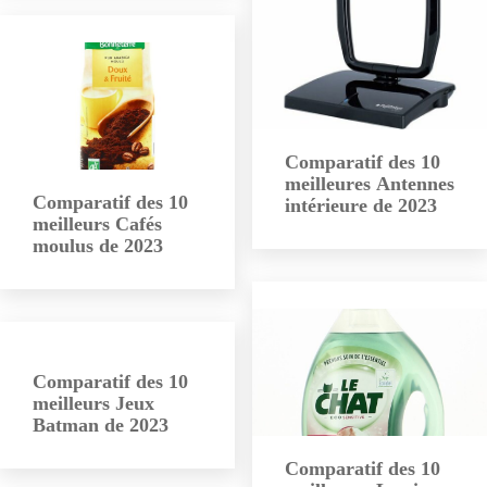
Comparatif des 10
meilleures Antennes
Comparatif des 10
intérieure de 2023
meilleurs Cafés
moulus de 2023
Comparatif des 10
meilleurs Jeux
Batman de 2023
Comparatif des 10