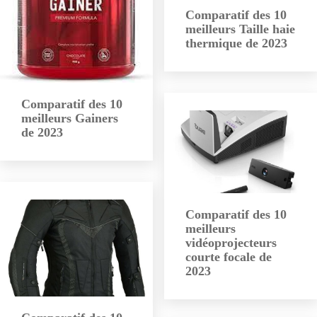
Comparatif des 10
meilleurs Taille haie
thermique de 2023
Comparatif des 10
meilleurs Gainers
de 2023
Comparatif des 10
meilleurs
vidéoprojecteurs
courte focale de
2023