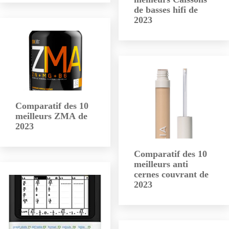
de basses hifi de
2023
Comparatif des 10
meilleurs ZMA de
2023
Comparatif des 10
meilleurs anti
cernes couvrant de
2023