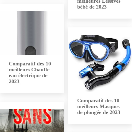
meilleures Lessives
bébé de 2023
Comparatif des 10
meilleurs Chauffe
eau électrique de
2023
Comparatif des 10
meilleurs Masques
de plongée de 2023