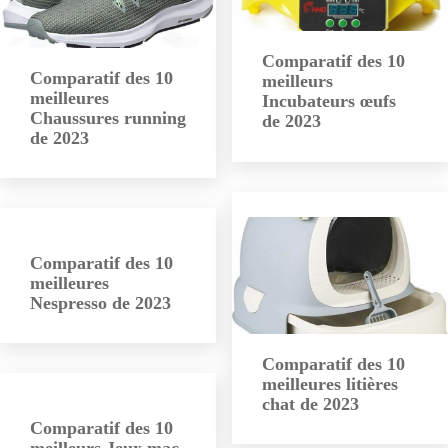
Comparatif des 10
Comparatif des 10
meilleurs
meilleures
Incubateurs œufs
Chaussures running
de 2023
de 2023
Comparatif des 10
meilleures
Nespresso de 2023
Comparatif des 10
meilleures litières
chat de 2023
Comparatif des 10
meilleurs Jeux mac