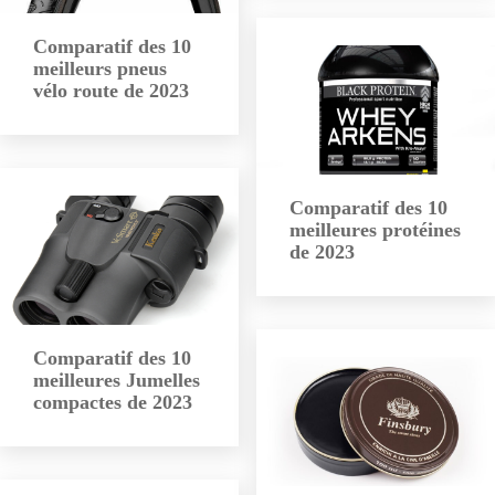
Comparatif des 10
meilleurs pneus
vélo route de 2023
Comparatif des 10
meilleures protéines
de 2023
Comparatif des 10
meilleures Jumelles
compactes de 2023