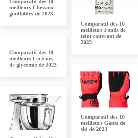
Comparatif des 10
meilleurs Chevaux
gonflables de 2023
Comparatif des 10
meilleurs Fonds de
teint couvrant de
2023
Comparatif des 10
meilleurs Lecteurs
de glycémie de 2023
Comparatif des 10
meilleurs Gants de
ski de 2023