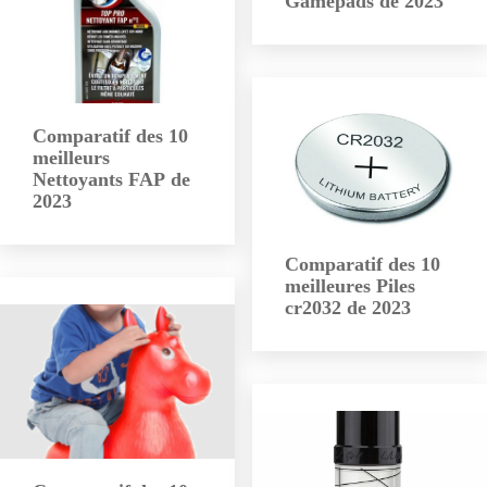
Gamepads de 2023
Comparatif des 10
meilleurs
Nettoyants FAP de
2023
Comparatif des 10
meilleures Piles
cr2032 de 2023