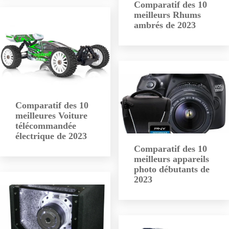
Comparatif des 10
meilleurs Rhums
ambrés de 2023
Comparatif des 10
meilleures Voiture
télécommandée
électrique de 2023
Comparatif des 10
meilleurs appareils
photo débutants de
2023