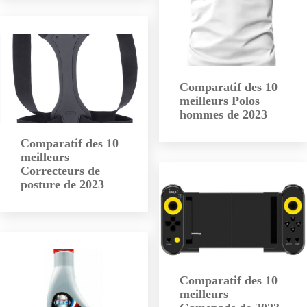
Comparatif des 10
meilleurs Polos
hommes de 2023
Comparatif des 10
meilleurs
Correcteurs de
posture de 2023
Comparatif des 10
meilleurs