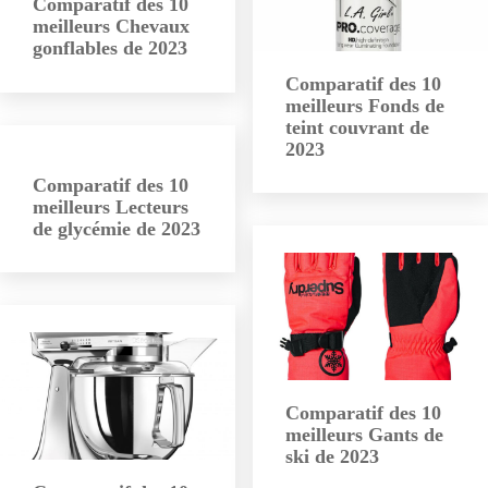
Comparatif des 10
meilleurs Chevaux
gonflables de 2023
Comparatif des 10
meilleurs Fonds de
teint couvrant de
2023
Comparatif des 10
meilleurs Lecteurs
de glycémie de 2023
Comparatif des 10
meilleurs Gants de
ski de 2023