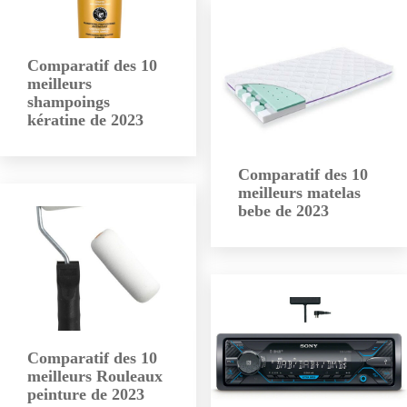
Comparatif des 10
meilleurs
shampoings
kératine de 2023
Comparatif des 10
meilleurs matelas
bebe de 2023
Comparatif des 10
meilleurs Rouleaux
peinture de 2023