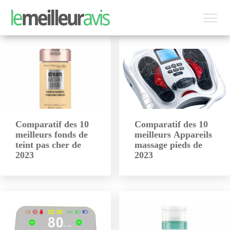
Comparatif des 10
Comparatif des 10
meilleurs fonds de
meilleurs Appareils
teint pas cher de
massage pieds de
2023
2023