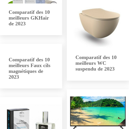
Comparatif des 10
meilleurs GKHair
de 2023
Comparatif des 10
Comparatif des 10
meilleurs WC
meilleurs Faux cils
suspendu de 2023
magnétiques de
2023