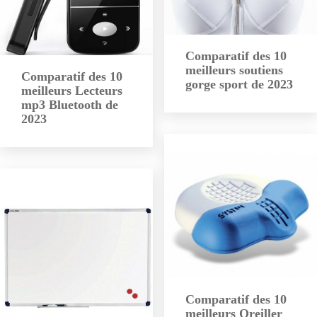
Comparatif des 10
meilleurs soutiens
Comparatif des 10
gorge sport de 2023
meilleurs Lecteurs
mp3 Bluetooth de
2023
Comparatif des 10
meilleurs Oreiller