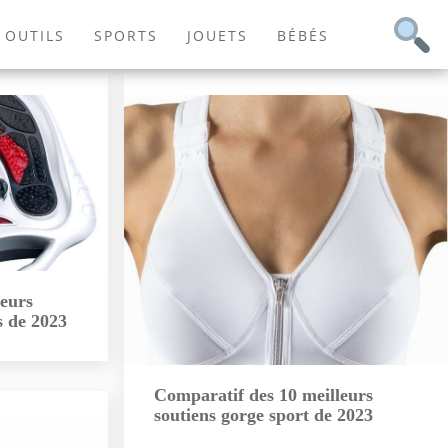
OUTILS
SPORTS
JOUETS
BÉBÉS
leurs
s de 2023
Comparatif des 10 meilleurs
soutiens gorge sport de 2023