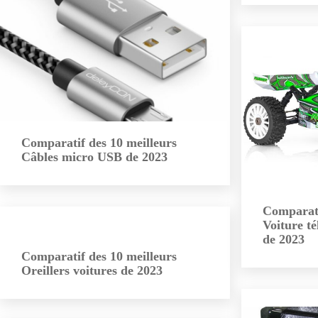
Comparatif des 10 meilleurs
Câbles micro USB de 2023
Comparati
Voiture t
de 2023
Comparatif des 10 meilleurs
Oreillers voitures de 2023