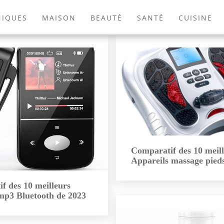
NIQUES
MAISON
BEAUTÉ
SANTÉ
CUISINE
EXTÉRIEUR
ANIMAUX
JEUX VIDÉOS
LIVRES
Comparatif des 10 meil
Appareils massage pied
f des 10 meilleurs
mp3 Bluetooth de 2023