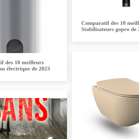
Comparatif des 10 meil
Stabilisateurs gopro de
f des 10 meilleurs
au électrique de 2023