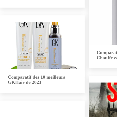
Comparati
Chauffe e
Comparatif des 10 meilleurs
GKHair de 2023