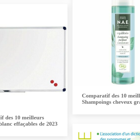
Comparatif des 10 meil
Shampoings cheveux gr
f des 10 meilleurs
blanc effaçables de 2023