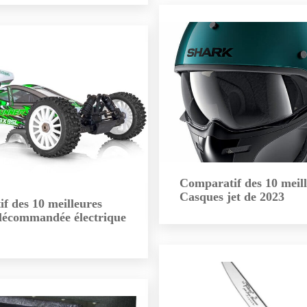
Comparatif des 10 meil
Casques jet de 2023
f des 10 meilleures
élécommandée électrique