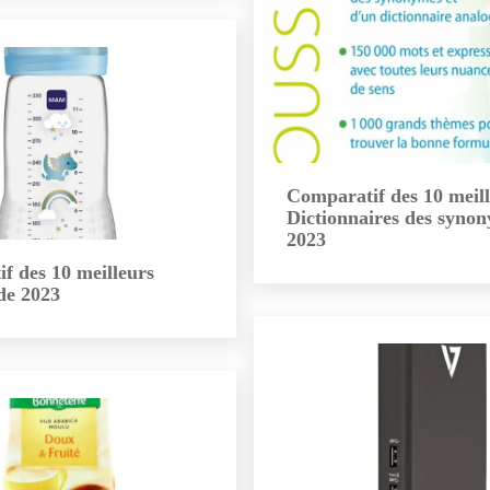
Comparatif des 10 meil
Dictionnaires des syno
2023
f des 10 meilleurs
de 2023