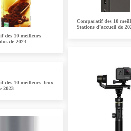
Comparatif des 10 meil
Stations d’accueil de 20
f des 10 meilleurs
lus de 2023
f des 10 meilleurs Jeux
e 2023