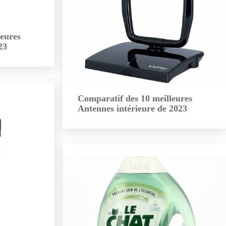
leures
23
Comparatif des 10 meilleures
Antennes intérieure de 2023