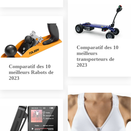
Comparatif des 10
meilleurs
transporteurs de
2023
Comparatif des 10
meilleurs Rabots de
2023