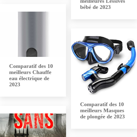
meilleures Lessives
bébé de 2023
Comparatif des 10
meilleurs Chauffe
eau électrique de
2023
Comparatif des 10
meilleurs Masques
de plongée de 2023