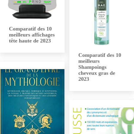
Comparatif des 10
meilleurs affichages
tête haute de 2023
Comparatif des 10
meilleurs
Shampoings
cheveux gras de
2023