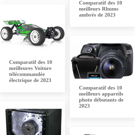
Comparatif des 10
meilleurs Rhums
ambrés de 2023
Comparatif des 10
meilleures Voiture
télécommandée
électrique de 2023
Comparatif des 10
meilleurs appareils
photo débutants de
2023