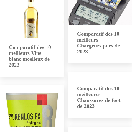
Comparatif des 10
meilleurs
Chargeurs piles de
Comparatif des 10
2023
meilleurs Vins
blanc moelleux de
2023
Comparatif des 10
meilleures
Chaussures de foot
de 2023