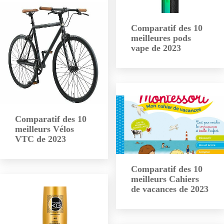
Comparatif des 10
meilleures pods
vape de 2023
Comparatif des 10
meilleurs Vélos
VTC de 2023
Comparatif des 10
meilleurs Cahiers
de vacances de 2023