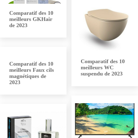
Comparatif des 10
meilleurs GKHair
de 2023
Comparatif des 10
Comparatif des 10
meilleurs WC
meilleurs Faux cils
suspendu de 2023
magnétiques de
2023