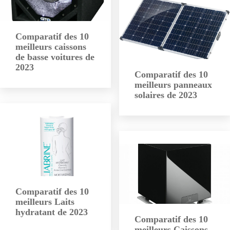
Comparatif des 10
meilleurs caissons
de basse voitures de
2023
Comparatif des 10
meilleurs panneaux
solaires de 2023
Comparatif des 10
meilleurs Laits
hydratant de 2023
Comparatif des 10
meilleurs Caissons