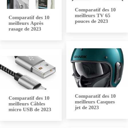
Comparatif des 10
meilleurs TV 65
Comparatif des 10
pouces de 2023
meilleurs Après
rasage de 2023
Comparatif des 10
Comparatif des 10
meilleurs Casques
meilleurs Câbles
jet de 2023
micro USB de 2023