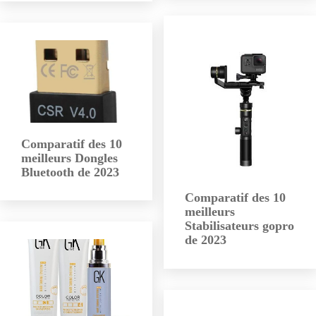
Comparatif des 10
meilleurs Dongles
Bluetooth de 2023
Comparatif des 10
meilleurs
Stabilisateurs gopro
de 2023