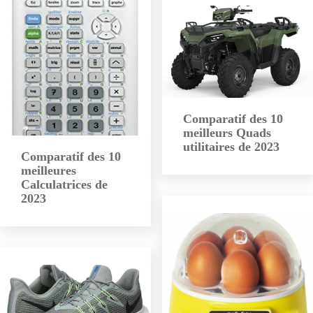
Comparatif des 10
meilleurs Quads
utilitaires de 2023
Comparatif des 10
meilleures
Calculatrices de
2023