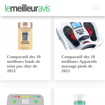
Comparatif des 10
Comparatif des 10
meilleurs fonds de
meilleurs Appareils
teint pas cher de
massage pieds de
2023
2023