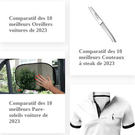
Comparatif des 10
meilleurs Oreillers
voitures de 2023
Comparatif des 10
meilleurs Couteaux
à steak de 2023
Comparatif des 10
meilleurs Pare-
soleils voiture de
2023