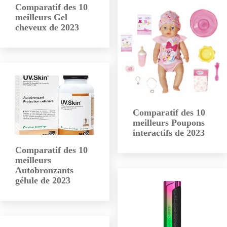
Comparatif des 10
meilleurs Gel
cheveux de 2023
Comparatif des 10
meilleurs Poupons
interactifs de 2023
Comparatif des 10
meilleurs
Autobronzants
gélule de 2023