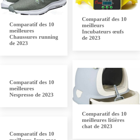
Comparatif des 10
Comparatif des 10
meilleurs
meilleures
Incubateurs œufs
Chaussures running
de 2023
de 2023
Comparatif des 10
meilleures
Nespresso de 2023
Comparatif des 10
meilleures litières
chat de 2023
Comparatif des 10
meilleurs Jeux mac