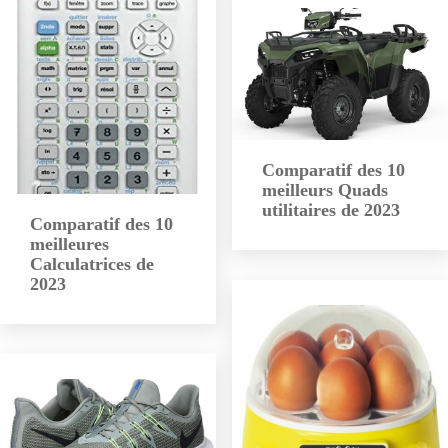
Comparatif des 10
meilleurs Quads
utilitaires de 2023
Comparatif des 10
meilleures
Calculatrices de
2023