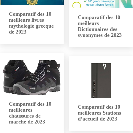
Comparatif des 10
Comparatif des 10
meilleurs livres
meilleurs
mythologie grecque
Dictionnaires des
de 2023
synonymes de 2023
Comparatif des 10
Comparatif des 10
meilleures
meilleures Stations
chaussures de
d’accueil de 2023
marche de 2023