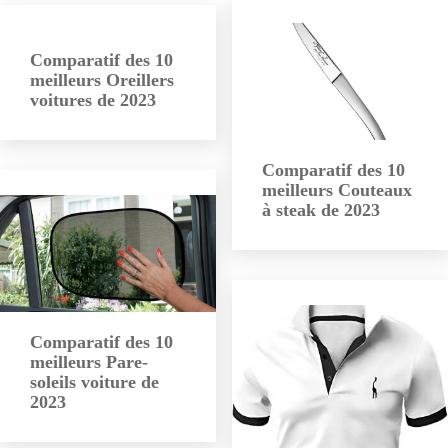
Comparatif des 10
meilleurs Oreillers
voitures de 2023
Comparatif des 10
meilleurs Couteaux
à steak de 2023
Comparatif des 10
meilleurs Pare-
soleils voiture de
2023