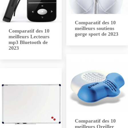
Comparatif des 10
meilleurs soutiens
Comparatif des 10
gorge sport de 2023
meilleurs Lecteurs
mp3 Bluetooth de
2023
Comparatif des 10
meilleurs Oreiller