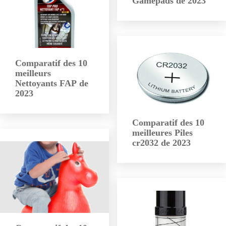
Gamepads de 2023
Comparatif des 10
meilleurs
Nettoyants FAP de
2023
Comparatif des 10
meilleures Piles
cr2032 de 2023