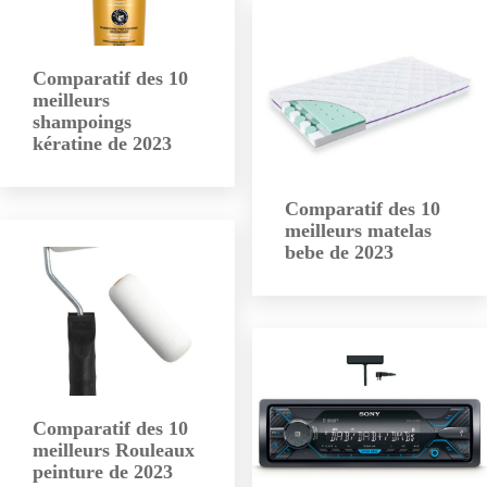
Comparatif des 10
meilleurs
shampoings
kératine de 2023
Comparatif des 10
meilleurs matelas
bebe de 2023
Comparatif des 10
meilleurs Rouleaux
peinture de 2023