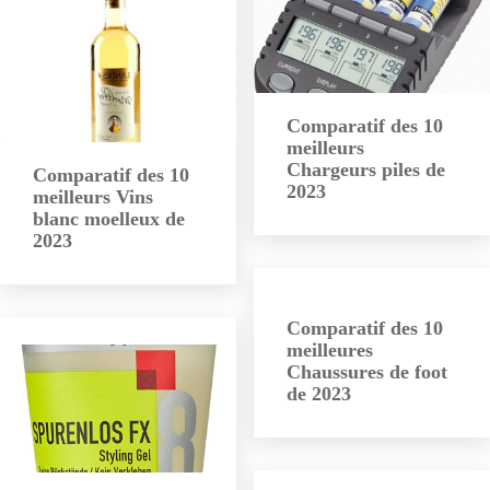
Comparatif des 10
meilleurs
Chargeurs piles de
Comparatif des 10
2023
meilleurs Vins
blanc moelleux de
2023
Comparatif des 10
meilleures
Chaussures de foot
de 2023