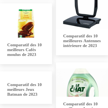
Comparatif des 10
meilleures Antennes
Comparatif des 10
intérieure de 2023
meilleurs Cafés
moulus de 2023
Comparatif des 10
meilleurs Jeux
Batman de 2023
Comparatif des 10