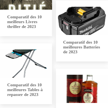
Comparatif des 10
meilleurs Livres
thriller de 2023
Comparatif des 10
meilleures Batteries
de 2023
Comparatif des 10
meilleures Tables à
repasser de 2023