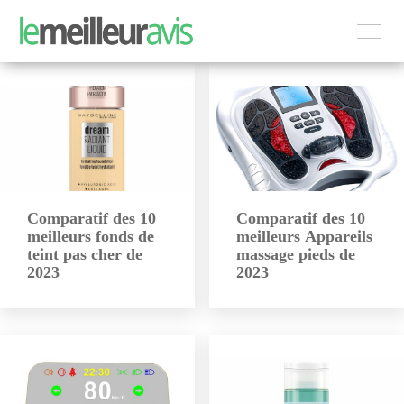
Comparatif des 10
Comparatif des 10
meilleurs fonds de
meilleurs Appareils
teint pas cher de
massage pieds de
2023
2023