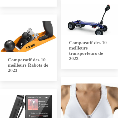
Comparatif des 10
meilleurs
transporteurs de
2023
Comparatif des 10
meilleurs Rabots de
2023