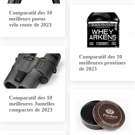
Comparatif des 10
meilleurs pneus
vélo route de 2023
Comparatif des 10
meilleures protéines
de 2023
Comparatif des 10
meilleures Jumelles
compactes de 2023