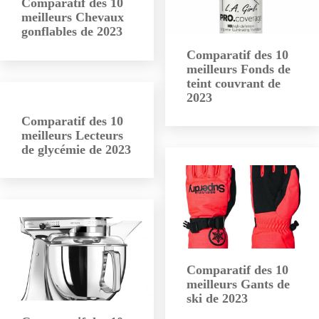
Comparatif des 10
meilleurs Chevaux
gonflables de 2023
Comparatif des 10
meilleurs Fonds de
teint couvrant de
2023
Comparatif des 10
meilleurs Lecteurs
de glycémie de 2023
Comparatif des 10
meilleurs Gants de
ski de 2023