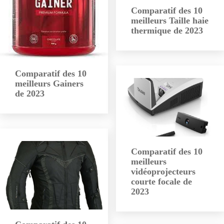
Comparatif des 10
meilleurs Taille haie
thermique de 2023
Comparatif des 10
meilleurs Gainers
de 2023
Comparatif des 10
meilleurs
vidéoprojecteurs
courte focale de
2023