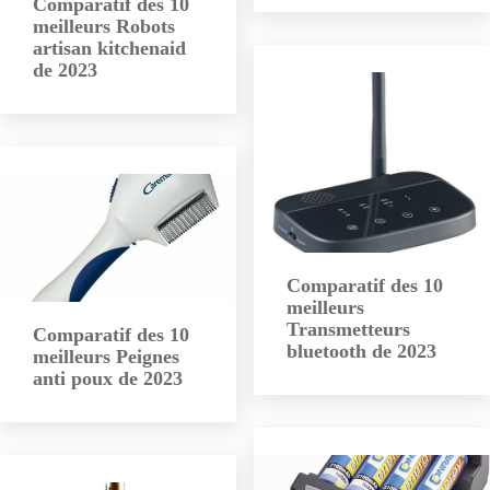
Comparatif des 10
meilleurs Robots
artisan kitchenaid
de 2023
Comparatif des 10
meilleurs
Transmetteurs
Comparatif des 10
bluetooth de 2023
meilleurs Peignes
anti poux de 2023