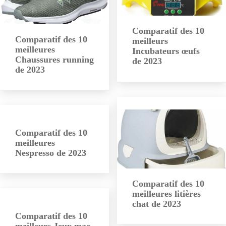
Comparatif des 10
Comparatif des 10
meilleurs
meilleures
Incubateurs œufs
Chaussures running
de 2023
de 2023
Comparatif des 10
meilleures
Nespresso de 2023
Comparatif des 10
meilleures litières
chat de 2023
Comparatif des 10
meilleurs Jeux mac