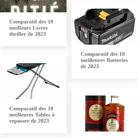
Comparatif des 10
meilleurs Livres
thriller de 2023
Comparatif des 10
meilleures Batteries
de 2023
Comparatif des 10
meilleures Tables à
repasser de 2023