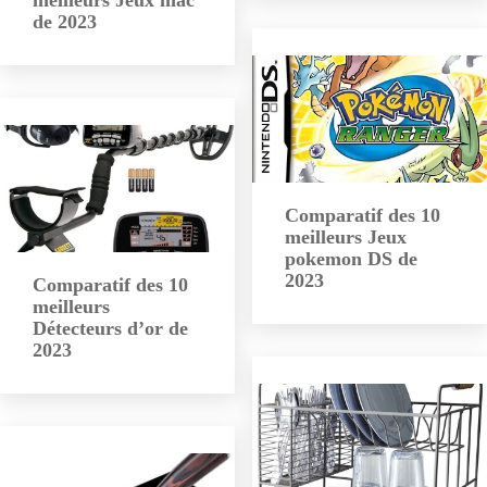
de 2023
Comparatif des 10
meilleurs Jeux
pokemon DS de
2023
Comparatif des 10
meilleurs
Détecteurs d’or de
2023