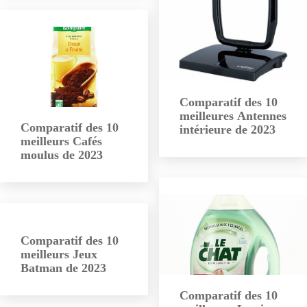
Comparatif des 10
meilleures Antennes
Comparatif des 10
intérieure de 2023
meilleurs Cafés
moulus de 2023
Comparatif des 10
meilleurs Jeux
Batman de 2023
Comparatif des 10