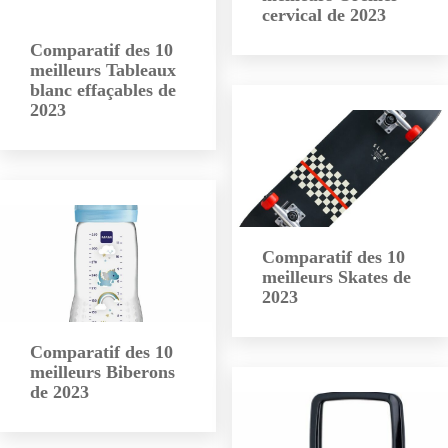
cervical de 2023
Comparatif des 10
meilleurs Tableaux
blanc effaçables de
2023
Comparatif des 10
meilleurs Skates de
2023
Comparatif des 10
meilleurs Biberons
de 2023