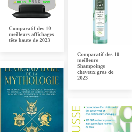
Comparatif des 10
meilleurs affichages
tête haute de 2023
Comparatif des 10
meilleurs
Shampoings
cheveux gras de
2023