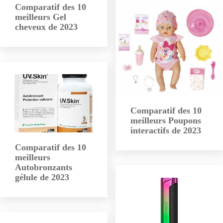
Comparatif des 10
meilleurs Gel
cheveux de 2023
Comparatif des 10
meilleurs Poupons
interactifs de 2023
Comparatif des 10
meilleurs
Autobronzants
gélule de 2023