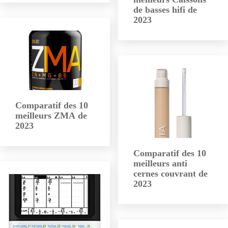
de basses hifi de
2023
Comparatif des 10
meilleurs ZMA de
2023
Comparatif des 10
meilleurs anti
cernes couvrant de
2023