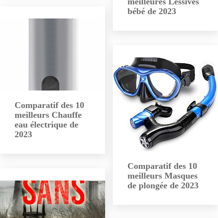
meilleures Lessives
bébé de 2023
Comparatif des 10
meilleurs Chauffe
eau électrique de
2023
Comparatif des 10
meilleurs Masques
de plongée de 2023