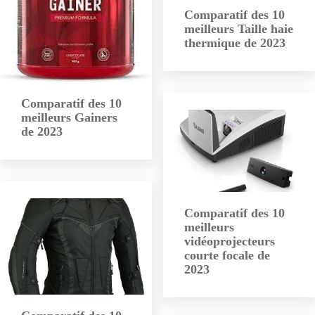
Comparatif des 10
meilleurs Taille haie
thermique de 2023
Comparatif des 10
meilleurs Gainers
de 2023
Comparatif des 10
meilleurs
vidéoprojecteurs
courte focale de
2023