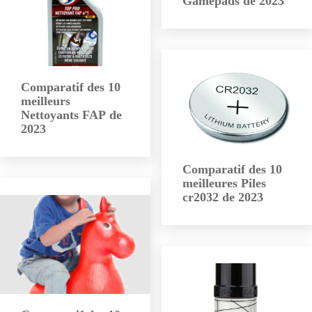
Gamepads de 2023
Comparatif des 10
meilleurs
Nettoyants FAP de
2023
Comparatif des 10
meilleures Piles
cr2032 de 2023