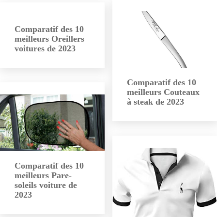
Comparatif des 10
meilleurs Oreillers
voitures de 2023
Comparatif des 10
meilleurs Couteaux
à steak de 2023
Comparatif des 10
meilleurs Pare-
soleils voiture de
2023