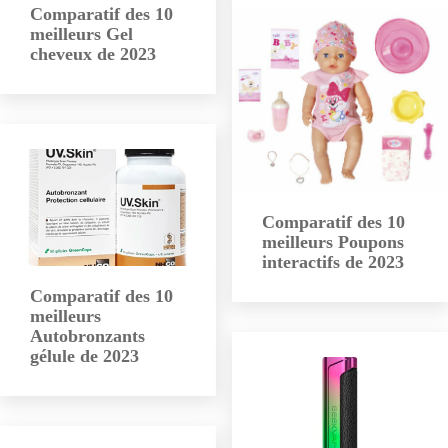
Comparatif des 10
meilleurs Gel
cheveux de 2023
Comparatif des 10
meilleurs Poupons
interactifs de 2023
Comparatif des 10
meilleurs
Autobronzants
gélule de 2023