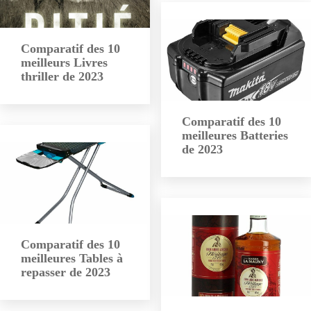
Comparatif des 10
meilleurs Livres
thriller de 2023
Comparatif des 10
meilleures Batteries
de 2023
Comparatif des 10
meilleures Tables à
repasser de 2023