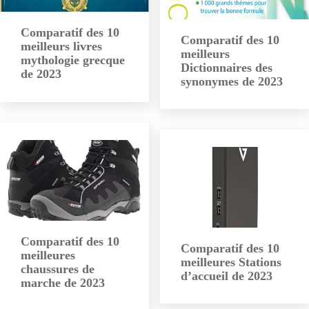
Comparatif des 10
Comparatif des 10
meilleurs livres
meilleurs
mythologie grecque
Dictionnaires des
de 2023
synonymes de 2023
Comparatif des 10
Comparatif des 10
meilleures
meilleures Stations
chaussures de
d’accueil de 2023
marche de 2023