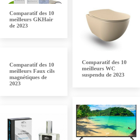
Comparatif des 10
meilleurs GKHair
de 2023
Comparatif des 10
Comparatif des 10
meilleurs WC
meilleurs Faux cils
suspendu de 2023
magnétiques de
2023