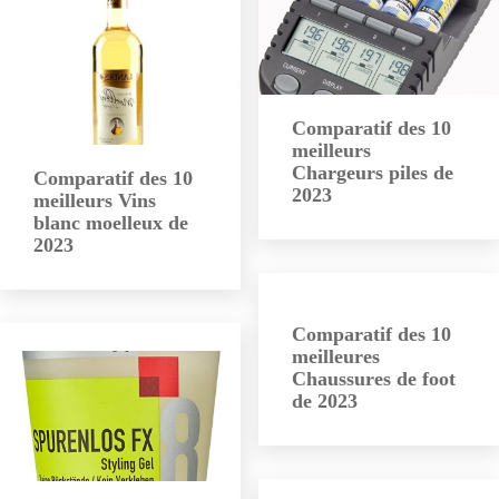
Comparatif des 10
meilleurs
Chargeurs piles de
Comparatif des 10
2023
meilleurs Vins
blanc moelleux de
2023
Comparatif des 10
meilleures
Chaussures de foot
de 2023