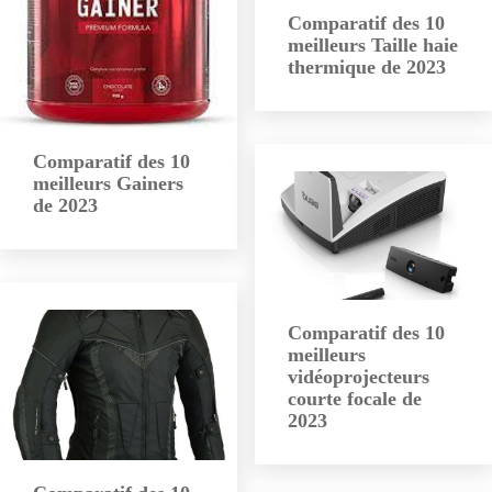
Comparatif des 10
meilleurs Taille haie
thermique de 2023
Comparatif des 10
meilleurs Gainers
de 2023
Comparatif des 10
meilleurs
vidéoprojecteurs
courte focale de
2023