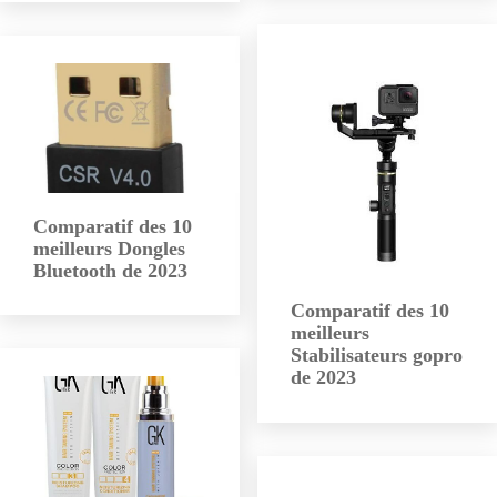
Comparatif des 10
meilleurs Dongles
Bluetooth de 2023
Comparatif des 10
meilleurs
Stabilisateurs gopro
de 2023