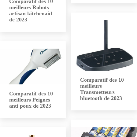
Comparatif des 10
meilleurs Robots
artisan kitchenaid
de 2023
Comparatif des 10
meilleurs
Transmetteurs
Comparatif des 10
bluetooth de 2023
meilleurs Peignes
anti poux de 2023