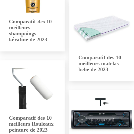
Comparatif des 10
meilleurs
shampoings
kératine de 2023
Comparatif des 10
meilleurs matelas
bebe de 2023
Comparatif des 10
meilleurs Rouleaux
peinture de 2023