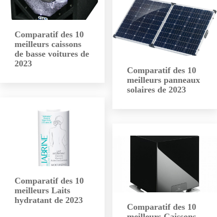
Comparatif des 10
meilleurs caissons
de basse voitures de
2023
Comparatif des 10
meilleurs panneaux
solaires de 2023
Comparatif des 10
meilleurs Laits
hydratant de 2023
Comparatif des 10
meilleurs Caissons