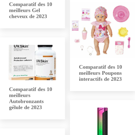
Comparatif des 10
meilleurs Gel
cheveux de 2023
Comparatif des 10
meilleurs Poupons
interactifs de 2023
Comparatif des 10
meilleurs
Autobronzants
gélule de 2023