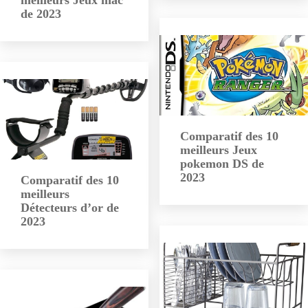
de 2023
Comparatif des 10
meilleurs Jeux
pokemon DS de
2023
Comparatif des 10
meilleurs
Détecteurs d’or de
2023