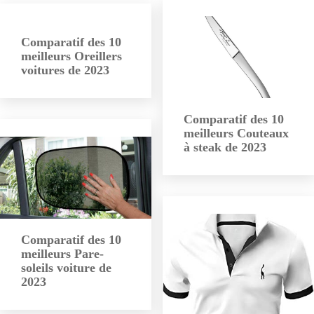
Comparatif des 10
meilleurs Oreillers
voitures de 2023
Comparatif des 10
meilleurs Couteaux
à steak de 2023
Comparatif des 10
meilleurs Pare-
soleils voiture de
2023