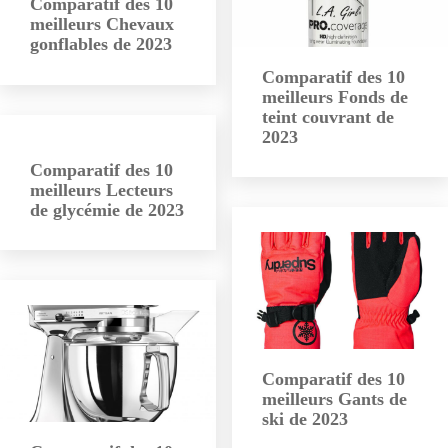
Comparatif des 10
meilleurs Chevaux
gonflables de 2023
Comparatif des 10
meilleurs Fonds de
teint couvrant de
2023
Comparatif des 10
meilleurs Lecteurs
de glycémie de 2023
Comparatif des 10
meilleurs Gants de
ski de 2023