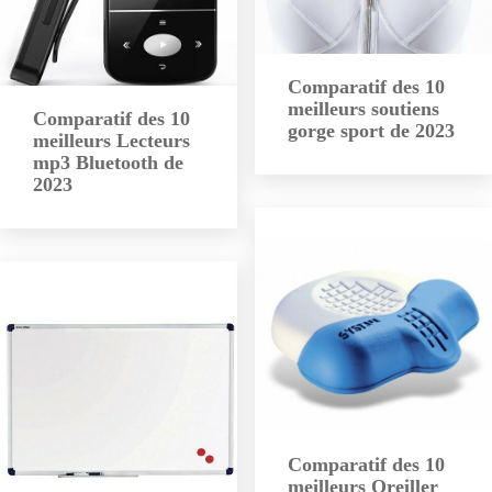
Comparatif des 10
meilleurs soutiens
Comparatif des 10
gorge sport de 2023
meilleurs Lecteurs
mp3 Bluetooth de
2023
Comparatif des 10
meilleurs Oreiller