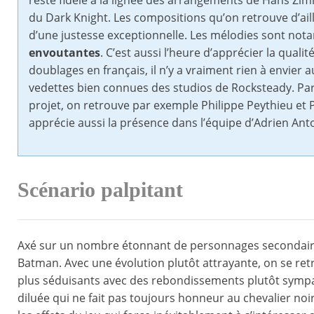
reste fidèle à la lignée des arrangements de Hans Zi
du Dark Knight. Les compositions qu’on retrouve d’ail
d’une justesse exceptionnelle. Les mélodies sont nota
envoutantes
. C’est aussi l’heure d’apprécier la quali
doublages en français, il n’y a vraiment rien à envier
vedettes bien connues des studios de Rocksteady. Parm
projet, on retrouve par exemple Philippe Peythieu et P
apprécie aussi la présence dans l’équipe d’Adrien Anto
Scénario palpitant
Axé sur un nombre étonnant de personnages secondaires
Batman. Avec une évolution plutôt attrayante, on se r
plus séduisants avec des rebondissements plutôt sympa
diluée qui ne fait pas toujours honneur au chevalier noir