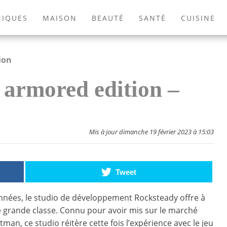
NIQUES
MAISON
BEAUTÉ
SANTÉ
CUISINE
EXTÉRIEUR
ANIMAUX
JEUX VIDÉOS
LIVRES
ion
armored edition –
Mis à jour dimanche 19 février 2023 à 15:03
Tweet
nées, le studio de développement Rocksteady offre à
e grande classe. Connu pour avoir mis sur le marché
tman, ce studio réitère cette fois l’expérience avec le jeu