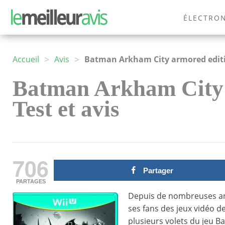
ÉLECTRO
MODE
>
>
Accueil
Avis
Batman Arkham City armored edit
Batman Arkham City 
Test et avis
706
Partager
PARTAGES
Depuis de nombreuses an
ses fans des jeux vidéo d
plusieurs volets du jeu Ba