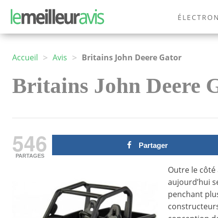
ÉLECTRO
MODE
>
>
Accueil
Avis
Britains John Deere Gator
Britains John Deere G
546
Partager
PARTAGES
Outre le côté
aujourd’hui se
penchant plus
constructeurs