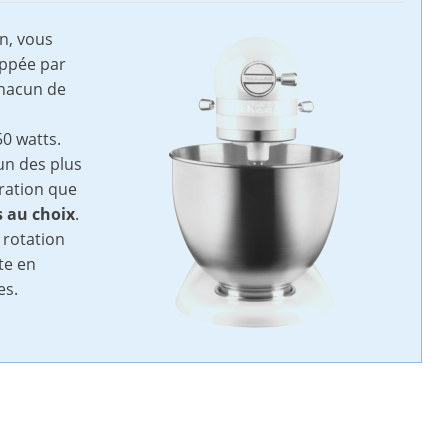
n, vous
oppée par
chacun de
0 watts.
’un des plus
aration que
s au choix
.
 rotation
te en
es.