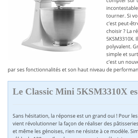
compter sur u
incontestable.
tourner. Si v
c’est peut-êt
choisir ? La r
5KSM3310X. Il
polyvalent. Gr
simple et sur
c’est un nouv
par ses fonctionnalités et son haut niveau de performa
Le Classic Mini 5KSM3310X es
Sans hésitation, la réponse est un grand oui ! Pour l
vient révolutionner la façon de réaliser des pâtisseri
et même les génoises, rien ne résiste à ce modèle. Simp