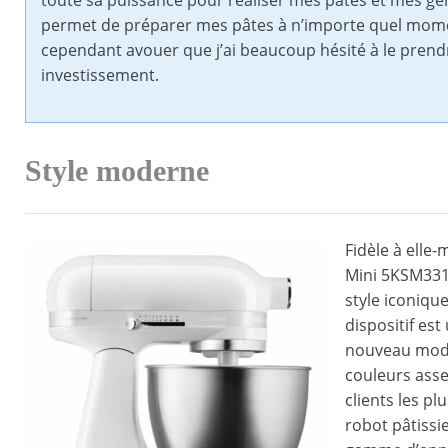
toute sa puissance pour réaliser mes pâtes et mes géno
permet de préparer mes pâtes à n’importe quel mome
cependant avouer que j’ai beaucoup hésité à le prendr
investissement.
Style moderne
Fidèle à elle-
Mini 5KSM3310
style iconiqu
dispositif est
nouveau modèl
couleurs asse
clients les pl
robot pâtissi