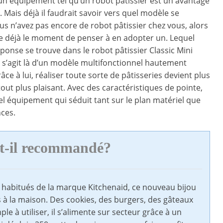
n équipement tel qu’un robot pâtissier est un avantage
 Mais déjà il faudrait savoir vers quel modèle se
ous n’avez pas encore de robot pâtissier chez vous, alors
re déjà le moment de penser à en adopter un. Lequel
éponse se trouve dans le robot pâtissier Classic Mini
 s’agit là d’un modèle multifonctionnel hautement
âce à lui, réaliser toute sorte de pâtisseries devient plus
tout plus plaisant. Avec des caractéristiques de pointe,
el équipement qui séduit tant sur le plan matériel que
nces.
t-il recommandé?
es habitués de la marque Kitchenaid, ce nouveau bijou
es à la maison. Des cookies, des burgers, des gâteaux
le à utiliser, il s’alimente sur secteur grâce à un