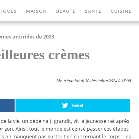
NIQUES
MAISON
BEAUTÉ
SANTÉ
CUISINE
EXTÉRIEUR
ANIMAUX
JEUX VIDÉOS
LIVRES
èmes antirides de 2023
illeures crèmes
Mis à jour lundi 30 décembre 2024 à 15:08
Tweet
 de la vie, un bébé nait, grandit, vit la jeunesse ; et après
horizon. Ainsi, tout le monde est censé passer ces étapes
mes ne manquent pas surtout en concernant le corps : les