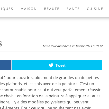
NIQUES
MAISON
BEAUTÉ
SANTÉ
CUISINE
EXTÉRIEUR
ANIMAUX
JEUX VIDÉOS
LIVRES
s
Mis à jour dimanche 26 février 2023 à 10:12
Tweet
apté pour couvrir rapidement de grandes ou de petites
s plafonds, et les sols avec de la peinture. C’est un
incontournable pour celui qui veut parfaitement réussir
se choisit en fonction de la peinture à appliquer et aussi
indre, il y a des modèles polyvalents qui peuvent
 éléments. Pour ceux qui ne souhaitent pas avoir