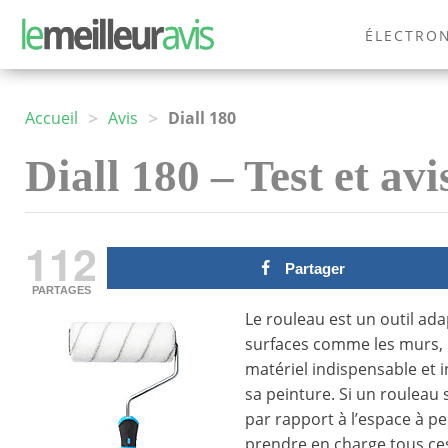
ÉLECTRO
MODE
>
>
Accueil
Avis
Diall 180
Diall 180 – Test et avi
112
Partager
PARTAGES
Le rouleau est un outil ad
surfaces comme les murs, le
matériel indispensable et 
sa peinture. Si un rouleau 
par rapport à l’espace à pe
prendre en charge tous ces