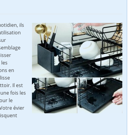
otidien, ils
ilisation
sur
assemblage
isser
 les
rons en
ulisse
oir. Il est
une fois les
our le
Votre évier
risquent