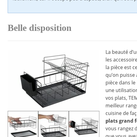
Belle disposition
La beauté d’u
les accessoir
la pièce est c
qu’on puisse
pièce dans le
une utilisatio
vos plats, T
meilleur rang
cuisine de fa
plats grand 
vous rangez d
que vous avez 