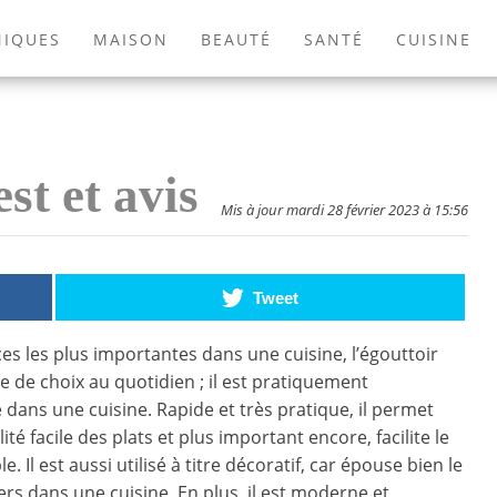
NIQUES
MAISON
BEAUTÉ
SANTÉ
CUISINE
EXTÉRIEUR
ANIMAUX
JEUX VIDÉOS
LIVRES
st et avis
Mis à jour mardi 28 février 2023 à 15:56
Tweet
ces les plus importantes dans une cuisine, l’égouttoir
ce de choix au quotidien ; il est pratiquement
 dans une cuisine. Rapide et très pratique, il permet
ité facile des plats et plus important encore, facilite le
e. Il est aussi utilisé à titre décoratif, car épouse bien le
ers dans une cuisine. En plus, il est moderne et