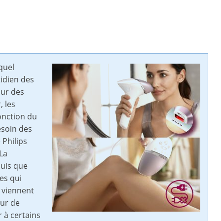
quel
tidien des
ur des
, les
fonction du
esoin des
 Philips
 La
puis que
es qui
 viennent
eur de
r à certains