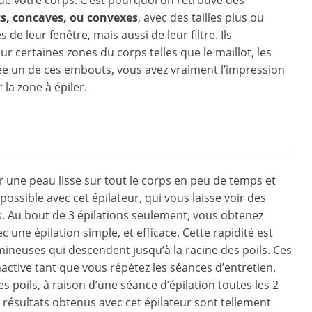
e votre corps. C’est pourquoi on retrouve des
ts, concaves, ou convexes
, avec des tailles plus ou
de leur fenêtre, mais aussi de leur filtre. Ils
ur certaines zones du corps telles que le maillot, les
lisée un de ces embouts, vous avez vraiment l’impression
 la zone à épiler.
ir une peau lisse sur tout le corps en peu de temps et
ossible avec cet épilateur, qui vous laisse voir des
s. Au bout de 3 épilations seulement, vous obtenez
c une épilation simple, et efficace. Cette rapidité est
mineuses qui descendent jusqu’à la racine des poils. Ces
active tant que vous répétez les séances d’entretien.
s poils, à raison d’une séance d’épilation toutes les 2
résultats obtenus avec cet épilateur sont tellement