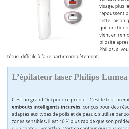
visage, plus 
repoussent pa
cette raison q
qui fonctionne
vient en renf
pilosité après
Philips, si vo
têtue, difficile à faire partir complètement.
L’épilateur laser Philips Lumea
C’est un grand Oui pour ce produit. C’est le tout prem
embouts intelligents incurvés
, conçus pour des rés
adaptés aux types de poils et de peaux, s’utilise par zo
zones sensibles. Il est 40 % plus rapide que son prédéc
d’un capteur Smartkin. C’est ce capteur qui vous rec