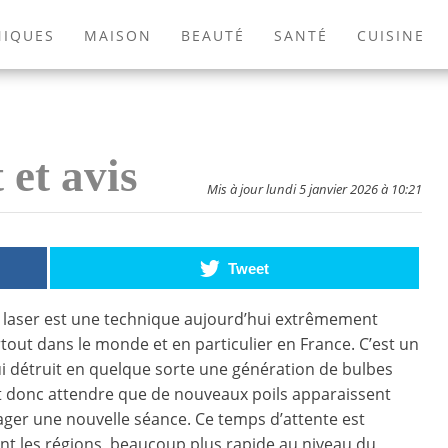
NIQUES
MAISON
BEAUTÉ
SANTÉ
CUISINE
EXTÉRIEUR
ANIMAUX
JEUX VIDÉOS
LIVRES
 et avis
Mis à jour lundi 5 janvier 2026 à 10:21
Tweet
 laser est une technique aujourd’hui extrêmement
tout dans le monde et en particulier en France. C’est un
i détruit en quelque sorte une génération de bulbes
faut donc attendre que de nouveaux poils apparaissent
ager une nouvelle séance. Ce temps d’attente est
ant les régions, beaucoup plus rapide au niveau du