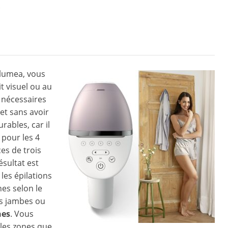
.
 lumea, vous
t visuel ou au
t nécessaires
 et sans avoir
rables, car il
 pour les 4
es de trois
ésultat est
les épilations
es selon le
os jambes ou
nes
. Vous
 les zones que