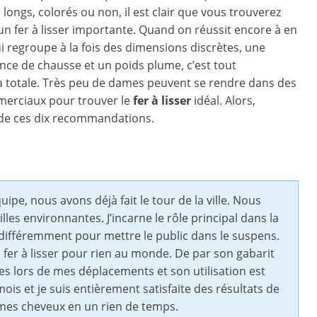
 longs, colorés ou non, il est clair que vous trouverez
d’un fer à lisser importante. Quand on réussit encore à en
i regroupe à la fois des dimensions discrètes, une
ce de chausse et un poids plume, c’est tout
 totale. Très peu de dames peuvent se rendre dans des
erciaux pour trouver le
fer à lisser
idéal. Alors,
 de ces dix recommandations.
pe, nous avons déjà fait le tour de la ville. Nous
les environnantes. J’incarne le rôle principal dans la
r différemment pour mettre le public dans le suspens.
 fer à lisser pour rien au monde. De par son gabarit
es lors de mes déplacements et son utilisation est
 mois et je suis entièrement satisfaite des résultats de
er mes cheveux en un rien de temps.