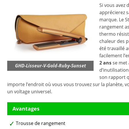
Si vous avez d
apprécierez sa
marque. Le St
rangement ass
thermo résista
chaleur des p
été travaillé 
facilement l’
2 ans
se met 
GHD-Lisseur-V-Gold-Ruby-Sunset
d’inutilisatio
son rapport q
importe l’endroit où vous vous trouvez sur la planète, vou
un voltage universel.
Trousse de rangement