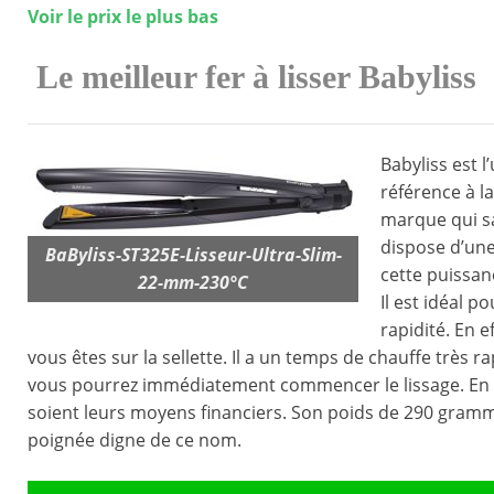
Voir le prix le plus bas
Le meilleur fer à lisser Babyliss
Babyliss est 
référence à la
marque qui sa
dispose d’un
BaByliss-ST325E-Lisseur-Ultra-Slim-
cette puissan
22-mm-230°C
Il est idéal p
rapidité. En e
vous êtes sur la sellette. Il a un temps de chauffe très r
vous pourrez immédiatement commencer le lissage. En p
soient leurs moyens financiers. Son poids de 290 grammes 
poignée digne de ce nom.