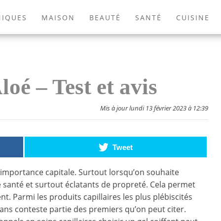
NIQUES
MAISON
BEAUTÉ
SANTÉ
CUISINE
EXTÉRIEUR
ANIMAUX
JEUX VIDÉOS
LIVRES
loé – Test et avis
Mis à jour lundi 13 février 2023 à 12:39
Tweet
e importance capitale. Surtout lorsqu’on souhaite
 santé et surtout éclatants de propreté. Cela permet
nt. Parmi les produits capillaires les plus plébiscités
t sans conteste partie des premiers qu’on peut citer.