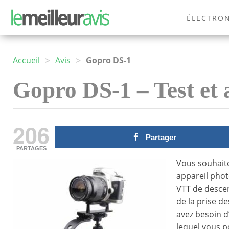
ÉLECTRO
MODE
>
>
Accueil
Avis
Gopro DS-1
Gopro DS-1 – Test et 
206
Partager
PARTAGES
Vous souhaite
appareil phot
VTT de descent
de la prise d
avez besoin d
lequel vous p