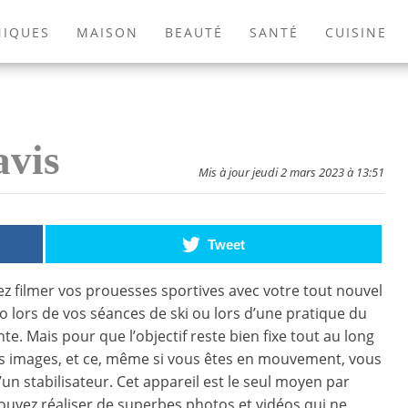
NIQUES
MAISON
BEAUTÉ
SANTÉ
CUISINE
EXTÉRIEUR
ANIMAUX
JEUX VIDÉOS
LIVRES
avis
Mis à jour jeudi 2 mars 2023 à 13:51
Tweet
z filmer vos prouesses sportives avec votre tout nouvel
o lors de vos séances de ski ou lors d’une pratique du
e. Mais pour que l’objectif reste bien fixe tout au long
es images, et ce, même si vous êtes en mouvement, vous
’un stabilisateur. Cet appareil est le seul moyen par
ouvez réaliser de superbes photos et vidéos qui ne