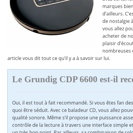
marques bien 
d’ailleurs. C
de nostalgie 
vous allez po
acheter de no
plaisir d’éco
nombreuses et
article vous dit tout ce qu’il y a à savoir sur lui.
Le Grundig CDP 6600 est-il r
Oui, il est tout à fait recommandé. Si vous êtes fan de
quoi être séduit. Avec ce baladeur CD, vous allez pouv
qualité sonore. Même s’il propose une puissance assez l
contrôle de la lecture à travers une interface simple 
un très bon point. Par ailleurs, sa combinaison de col