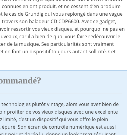
connues en ont produit, et ne cessent d’en produire
’est le cas de Grundig qui vous replongé dans une vague
à travers son baladeur CD CDP6600. Avec ce gadget,
uvoir ressortir vos vieux disques, et pourquoi ne pas en
uveaux, car il a bien de quoi vous faire redécouvrir le
uter de la musique. Ses particularités sont vraiment
 en font un dispositif toujours autant sollicité. Cet
ecommandé?
s technologies plutôt vintage, alors vous avez bien de
oir profiter de vos vieux disques avec une excellente
imité, c’est un dispositif qui vous offre le plein
et épuré. Son écran de contrôle numérique est aussi
oris noir et dorée lui donne un look assez séduisant.