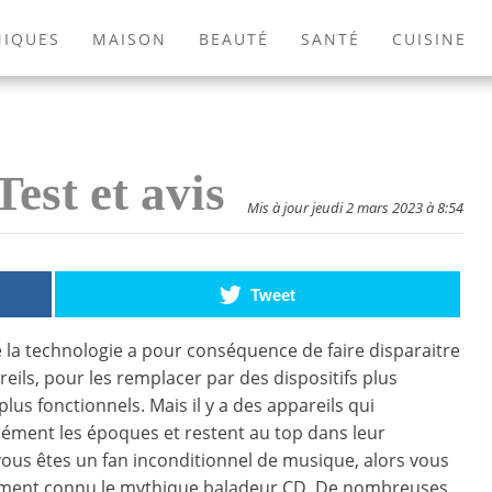
NIQUES
MAISON
BEAUTÉ
SANTÉ
CUISINE
EXTÉRIEUR
ANIMAUX
JEUX VIDÉOS
LIVRES
est et avis
Mis à jour jeudi 2 mars 2023 à 8:54
Tweet
e la technologie a pour conséquence de faire disparaitre
reils, pour les remplacer par des dispositifs plus
lus fonctionnels. Mais il y a des appareils qui
sément les époques et restent au top dans leur
 vous êtes un fan inconditionnel de musique, alors vous
ement connu le mythique baladeur CD. De nombreuses