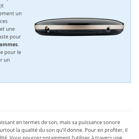
it
tement un
 ces
 et une
juste pour
rammes
.
e pour le
er un
s puissant en termes de son, mais sa puissance sonore
rtout la qualité du son qu’il donne. Pour en profiter, il
ité. Vous pourrez notamment l’utiliser à travers une