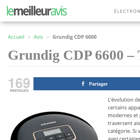
ÉLECTRO
MODE
>
>
Accueil
Avis
Grundig CDP 6600
Grundig CDP 6600 – T
169
Partager
PARTAGES
L’évolution d
certains appa
modernes et p
traversent ai
catégorie. Si
avez certain