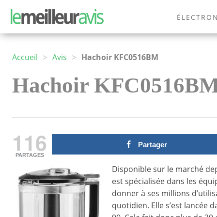
ÉLECTRO
MODE
>
>
Accueil
Avis
Hachoir KFC0516BM
Hachoir KFC0516BM –
116
Partager
PARTAGES
Disponible sur le marché de
est spécialisée dans les équ
donner à ses millions d’util
quotidien. Elle s’est lancée