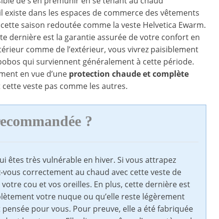
possible de s’en prémunir en se tenant au chaud
 il existe dans les espaces de commerce des vêtements
cette saison redoutée comme la veste Helvetica Ewarm.
te dernière est la garantie assurée de votre confort en
intérieur comme de l’extérieur, vous vivrez paisiblement
s bobos qui surviennent généralement à cette période.
ement en vue d’une
protection chaude et complète
 cette veste pas comme les autres.
 recommandée ?
êtes très vulnérable en hiver. Si vous attrapez
ez-vous correctement au chaud avec cette veste de
otre cou et vos oreilles. En plus, cette dernière est
plètement votre nuque ou qu’elle reste légèrement
 pensée pour vous. Pour preuve, elle a été fabriquée