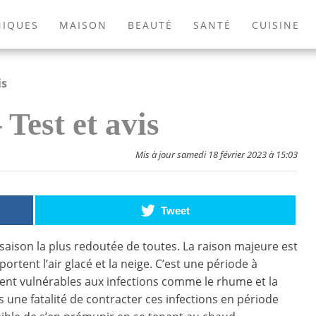
NIQUES
MAISON
BEAUTÉ
SANTÉ
CUISINE
EXTÉRIEUR
ANIMAUX
JEUX VIDÉOS
LIVRES
is
Test et avis
Mis à jour samedi 18 février 2023 à 15:03
Tweet
 saison la plus redoutée de toutes. La raison majeure est
tent l’air glacé et la neige. C’est une période à
vent vulnérables aux infections comme le rhume et la
as une fatalité de contracter ces infections en période