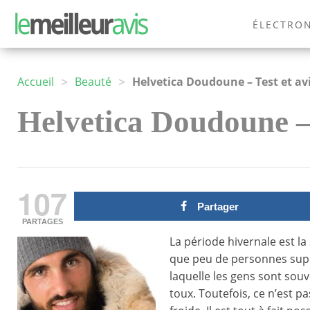
ÉLECTRO
MODE
>
>
Accueil
Beauté
Helvetica Doudoune – Test et av
Helvetica Doudoune – 
107
Partager
PARTAGES
La période hivernale est la
que peu de personnes suppor
laquelle les gens sont sou
toux. Toutefois, ce n’est p