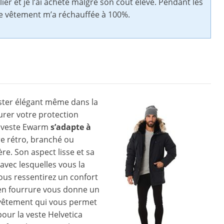
lier et je l’ai acheté malgré son coût élevé. Pendant les
 ce vêtement m’a réchauffée à 100%.
ester élégant même dans la
urer votre protection
tte veste Ewarm
s’adapte à
e rétro, branché ou
re. Son aspect lisse et sa
avec lesquelles vous la
vous ressentirez un confort
 en fourrure vous donne un
rvêtement qui vous permet
pour la veste Helvetica