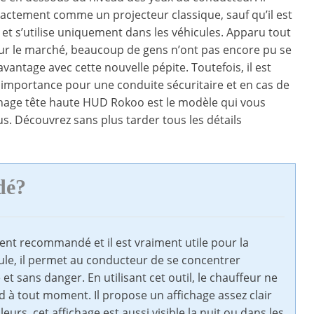
actement comme un projecteur classique, sauf qu’il est
et s’utilise uniquement dans les véhicules. Apparu tout
r le marché, beaucoup de gens n’ont pas encore pu se
avantage avec cette nouvelle pépite. Toutefois, il est
importance pour une conduite sécuritaire et en cas de
ichage tête haute HUD Rokoo est le modèle qui vous
us. Découvrez sans plus tarder tous les détails
dé?
ement recommandé et il est vraiment utile pour la
cule, il permet au conducteur de se concentrer
t sans danger. En utilisant cet outil, le chauffeur ne
ord à tout moment. Il propose un affichage assez clair
eurs, cet affichage est aussi visible la nuit ou dans les