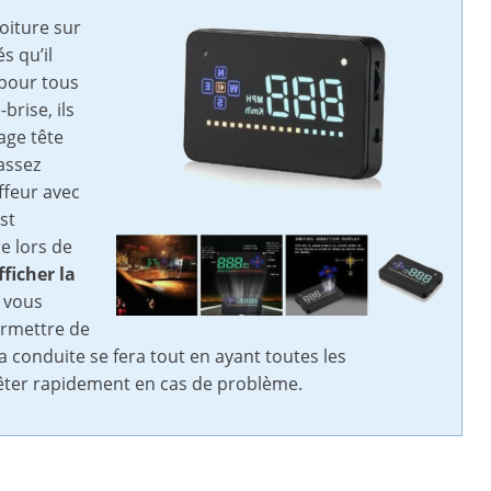
voiture sur
s qu’il
é pour tous
brise, ils
age tête
assez
ffeur avec
est
e lors de
fficher la
e vous
ermettre de
conduite se fera tout en ayant toutes les
rêter rapidement en cas de problème.