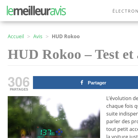
ÉLECTRO
MODE
>
>
Accueil
Avis
HUD Rokoo
HUD Rokoo – Test et 
306
Partager
PARTAGES
L’évolution d
chaque fois q
suite indispe
parler des pr
tout petit ac
la voiture ju