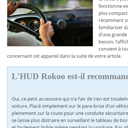
fonctionne ex
plus compact 
récemment su
familiariser d
d’une grande 
besoin, l’aff
convient à to
concernant cet appareil dans la suite de votre article.
L'HUD Rokoo est-il recomman
Oui, ce petit accessoire qui n’a l’air de rien est total
voiture. Placé simplement sur le pare-brise d’un véhi
pleinement sur la route pour une conduite sécuritaire e
se laisse plus distraire en surveillant le tableau de b
et facilement lisible même pendant la conduite. Par aill