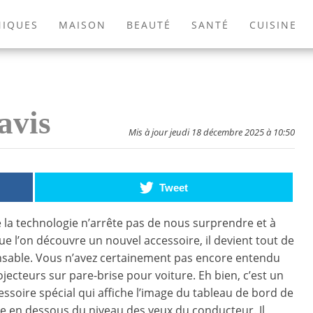
NIQUES
MAISON
BEAUTÉ
SANTÉ
CUISINE
EXTÉRIEUR
ANIMAUX
JEUX VIDÉOS
LIVRES
avis
Mis à jour jeudi 18 décembre 2025 à 10:50
Tweet
e la technologie n’arrête pas de nous surprendre et à
ue l’on découvre un nouvel accessoire, il devient tout de
nsable. Vous n’avez certainement pas encore entendu
ojecteurs sur pare-brise pour voiture. Eh bien, c’est un
cessoire spécial qui affiche l’image du tableau de bord de
ste en dessous du niveau des yeux du conducteur. Il