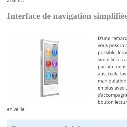
arsenic.
Interface de navigation simplifié
D’une remarqu
vous posera 
possible, les
simplifié à t
parfaitement
aussi cela l’a
manipulations
en plus avec u
s’accompagne 
bouton lectur
en veille.