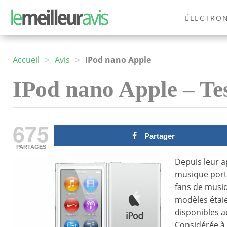
ÉLECTRO
MODE
>
>
Accueil
Avis
IPod nano Apple
IPod nano Apple – Tes
675
Partager
PARTAGES
Depuis leur a
musique porta
fans de musiq
modèles étaien
disponibles au
Considérée à 