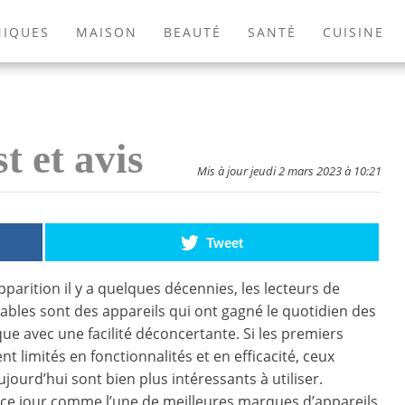
NIQUES
MAISON
BEAUTÉ
SANTÉ
CUISINE
EXTÉRIEUR
ANIMAUX
JEUX VIDÉOS
LIVRES
t et avis
Mis à jour jeudi 2 mars 2023 à 10:21
Tweet
pparition il y a quelques décennies, les lecteurs de
bles sont des appareils qui ont gagné le quotidien des
ue avec une facilité déconcertante. Si les premiers
t limités en fonctionnalités et en efficacité, ceux
jourd’hui sont bien plus intéressants à utiliser.
ce jour comme l’une de meilleures marques d’appareils