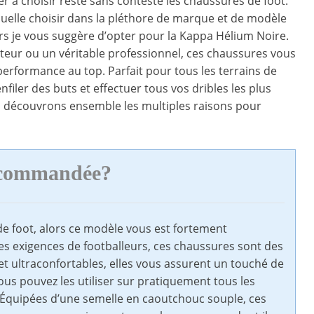
r à choisir reste sans conteste les chaussures de foot.
quelle choisir dans la pléthore de marque et de modèle
lors je vous suggère d’opter pour la Kappa Hélium Noire.
eur ou un véritable professionnel, ces chaussures vous
erformance au top. Parfait pour tous les terrains de
enfiler des buts et effectuer tous vos dribles les plus
la, découvrons ensemble les multiples raisons pour
recommandée?
de foot, alors ce modèle vous est fortement
s exigences de footballeurs, ces chaussures sont des
 et ultraconfortables, elles vous assurent un touché de
ous pouvez les utiliser sur pratiquement tous les
s. Équipées d’une semelle en caoutchouc souple, ces