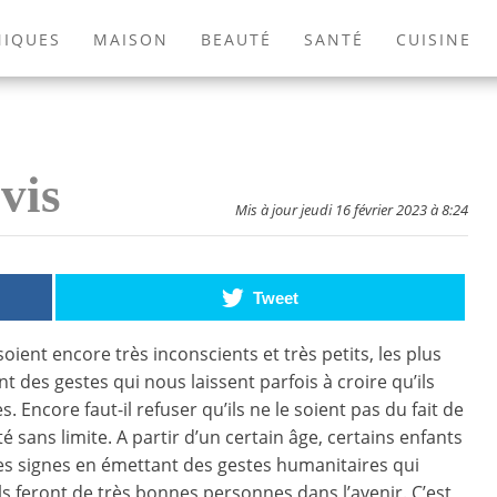
NIQUES
MAISON
BEAUTÉ
SANTÉ
CUISINE
EXTÉRIEUR
ANIMAUX
JEUX VIDÉOS
LIVRES
vis
Mis à jour jeudi 16 février 2023 à 8:24
Tweet
soient encore très inconscients et très petits, les plus
t des gestes qui nous laissent parfois à croire qu’ils
. Encore faut-il refuser qu’ils ne le soient pas du fait de
é sans limite. A partir d’un certain âge, certains enfants
s signes en émettant des gestes humanitaires qui
ls feront de très bonnes personnes dans l’avenir. C’est