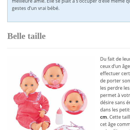
meilleure amie. Elle se plaît à s’occuper d’elle même qu
gestes d’un vrai bébé.
Belle taille
Du fait de leu
ceux d’un âge
effectuer cer
de porter son 
les perdre le
permet à votre
désire sans é
dans les petit
cm
. Cette tai
cet âge comme