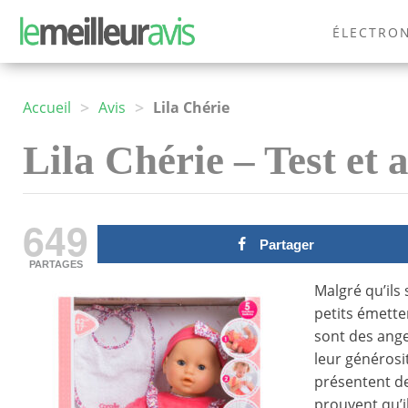
ÉLECTRO
MODE
>
>
Accueil
Avis
Lila Chérie
Lila Chérie – Test et a
649
Partager
PARTAGES
Malgré qu’ils 
petits émetten
sont des anges
leur générosit
présentent de
prouvent qu’i