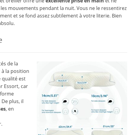
Cet oreiller offre une
excellente prise en main
et ne
 les mouvements pendant la nuit. Vous ne le ressentirez
ment et se fond assez subtilement à votre literie. Bien
absolu.
e
tés de la
 à la position
 qualité est
r Essort, car
a forme
De plus, il
ses
, en
r.