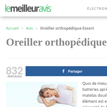
ÉLECTRO
MODE
>
>
Accueil
Avis
Oreiller orthopédique Essort
Oreiller orthopédique 
832
Partager
PARTAGES
Quoi de mieu
batteries aprè
matelas douill
élément est es