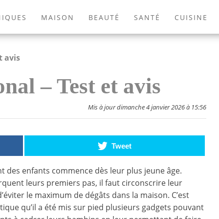
NIQUES
MAISON
BEAUTÉ
SANTÉ
CUISINE
EXTÉRIEUR
ANIMAUX
JEUX VIDÉOS
LIVRES
t avis
al – Test et avis
Mis à jour dimanche 4 janvier 2026 à 15:56
Tweet
t des enfants commence dès leur plus jeune âge.
quent leurs premiers pas, il faut circonscrire leur
 d’éviter le maximum de dégâts dans la maison. C’est
tique qu’il a été mis sur pied plusieurs gadgets pouvant