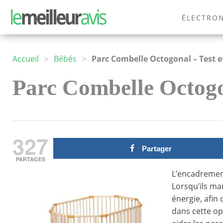
ÉLECTRO
MODE
>
>
Accueil
Bébés
Parc Combelle Octogonal – Test e
Parc Combelle Octogon
327
Partager
PARTAGES
L’encadremen
Lorsqu’ils mar
énergie, afin
dans cette op