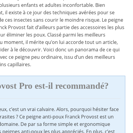
plusieurs enfants et adultes inconfortable. Bien
 il existe à ce jour des techniques avérées pour se
e ces insectes sans courir le moindre risque. Le peigne
ck Provost fait d’ailleurs partie des accessoires les plus
 éliminer les poux. Classé parmi les meilleurs
u moment, il mérite qu’on lui accorde tout un article,
aider à le découvrir. Voici donc un panorama de ce qui
vec ce peigne peu ordinaire, issu d’un des meilleurs
ns capillaires.
vost Pro est-il recommandé?
x, c’est un vrai calvaire. Alors, pourquoi hésiter face
rasites ? Ce peigne anti-poux Franck Provost est un
u domaine. De par sa forme simple et ergonomique
s peignes anti-poux les plus appréciés. En plus, c’est