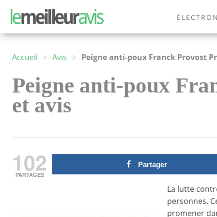
ÉLECTRO
MODE
>
>
Accueil
Avis
Peigne anti-poux Franck Provost P
Peigne anti-poux Fran
et avis
102
Partager
PARTAGES
La lutte cont
personnes. Ce
promener dans