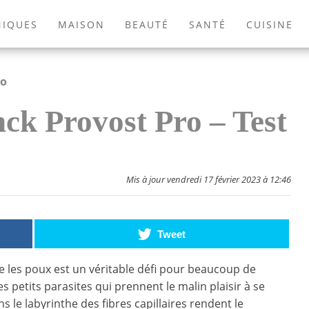
NIQUES
MAISON
BEAUTÉ
SANTÉ
CUISINE
EXTÉRIEUR
ANIMAUX
JEUX VIDÉOS
LIVRES
ro
ck Provost Pro – Test
Mis à jour vendredi 17 février 2023 à 12:46
Tweet
re les poux est un véritable défi pour beaucoup de
s petits parasites qui prennent le malin plaisir à se
 le labyrinthe des fibres capillaires rendent le