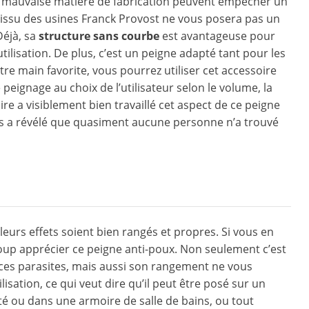
e mauvaise matière de fabrication peuvent empêcher un
n issu des usines Franck Provost ne vous posera pas un
Déjà, sa
structure sans courbe
est avantageuse pour
ilisation. De plus, c’est un peigne adapté tant pour les
tre main favorite, vous pourrez utiliser cet accessoire
peignage au choix de l’utilisateur selon le volume, la
ire a visiblement bien travaillé cet aspect de ce peigne
urs a révélé que quasiment aucune personne n’a trouvé
urs effets soient bien rangés et propres. Si vous en
ucoup apprécier ce peigne anti-poux. Non seulement c’est
 ces parasites, mais aussi son rangement ne vous
isation, ce qui veut dire qu’il peut être posé sur un
é ou dans une armoire de salle de bains, ou tout