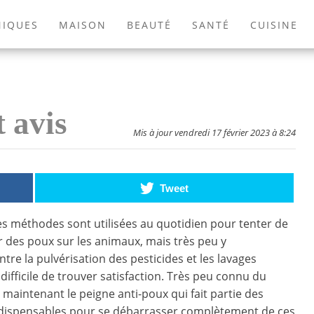
NIQUES
MAISON
BEAUTÉ
SANTÉ
CUISINE
EXTÉRIEUR
ANIMAUX
JEUX VIDÉOS
LIVRES
 avis
Mis à jour vendredi 17 février 2023 à 8:24
Tweet
 méthodes sont utilisées au quotidien pour tenter de
 des poux sur les animaux, mais très peu y
tre la pulvérisation des pesticides et les lavages
st difficile de trouver satisfaction. Très peu connu du
te maintenant le peigne anti-poux qui fait partie des
ndispensables pour se débarrasser complètement de ces