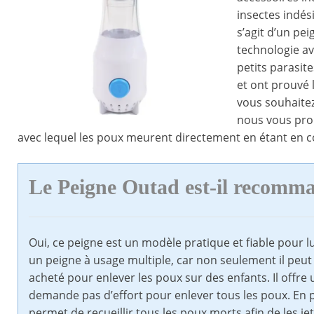
insectes indés
s’agit d’un pei
technologie av
petits parasite
et ont prouvé 
vous souhaite
nous vous prop
avec lequel les poux meurent directement en étant en c
Le Peigne Outad est-il recomm
Oui, ce peigne est un modèle pratique et fiable pour lu
un peigne à usage multiple, car non seulement il peut 
acheté pour enlever les poux sur des enfants. Il offre
demande pas d’effort pour enlever tous les poux. En pl
permet de recueillir tous les poux morts afin de les je