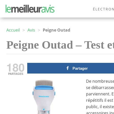
ÉLECTRO
MODE
>
>
Accueil
Avis
Peigne Outad
Peigne Outad – Test et
180
Partager
PARTAGES
De nombreuses
se débarrasser
parviennent. En
répétitifs il e
public, il exis
accessoires i