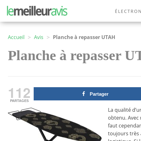
ÉLECTRO
MODE
>
>
Accueil
Avis
Planche à repasser UTAH
Planche à repasser UT
112
Partager
PARTAGES
La qualité d’u
obtenu. Avec 
faut cependan
toujours très