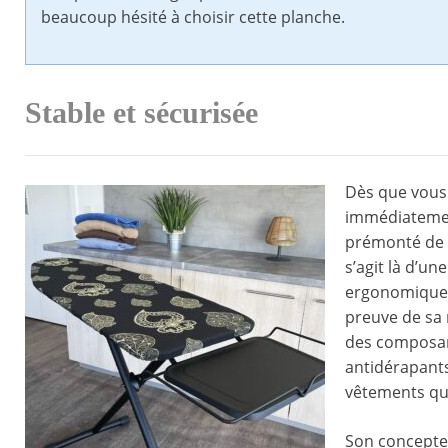
beaucoup hésité à choisir cette planche.
Stable et sécurisée
Dès que vous
immédiatement
prémonté de g
s’agit là d’u
ergonomiques 
preuve de sa
des composant
antidérapants
vêtements que
Son concepteu