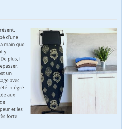
résent.
ipé d’une
 la main que
t y
e plus, il
repasser.
est un
sage avec
 été intégré
ptée aux
 de
apeur et les
rès forte