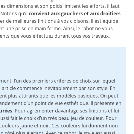
es dimensions et son poids limitent les efforts, il faut
. Notons qu’il
convient aux gauchers et aux droitiers
.
de meilleures finitions à vos cloisons. Il est équipé
t une prise en main ferme. Ainsi, le rabot ne vous
nts que vous effectuez durant tous vos travaux.
ement, l’un des premiers critères de choix sur lequel
r un article commence inévitablement par son style. En
ment plus attirants que les modèles basiques. On peut
 grandement d’un point de vue esthétique. Il présente en
purées
. Pour agrémenter davantage ses finitions et lui
ssi fait le choix d’un très beau jeu de couleur. Pour
s couleurs jaune et noir. Ces couleurs lui donnent non
 côté plus élégant. Avec ce rabot, le style est aussi