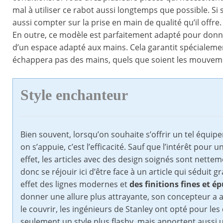
mal à utiliser ce rabot aussi longtemps que possible. Si s
aussi compter sur la prise en main de qualité qu’il offre
En outre, ce modèle est parfaitement adapté pour donner 
d’un espace adapté aux mains. Cela garantit spécialemen
échappera pas des mains, quels que soient les mouveme
Style enchanteur
Bien souvent, lorsqu’on souhaite s’offrir un tel équip
on s’appuie, c’est l’efficacité. Sauf que l’intérêt pou
effet, les articles avec des design soignés sont nette
donc se réjouir ici d’être face à un article qui séduit
effet des lignes modernes et
des finitions fines et é
donner une allure plus attrayante, son concepteur a au
le couvrir, les ingénieurs de Stanley ont opté pour le
seulement un style plus flashy, mais apportent aussi un