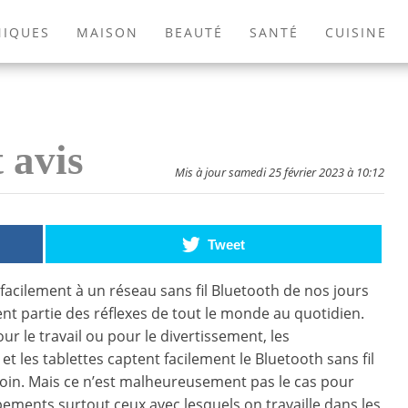
NIQUES
MAISON
BEAUTÉ
SANTÉ
CUISINE
EXTÉRIEUR
ANIMAUX
JEUX VIDÉOS
LIVRES
 avis
Mis à jour samedi 25 février 2023 à 10:12
Tweet
facilement à un réseau sans fil Bluetooth de nos jours
ent partie des réflexes de tout le monde au quotidien.
ur le travail ou pour le divertissement, les
t les tablettes captent facilement le Bluetooth sans fil
oin. Mais ce n’est malheureusement pas le cas pour
pements surtout ceux avec lesquels on travaille dans les