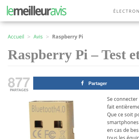
ÉLECTRO
MODE
>
>
Accueil
Avis
Raspberry Pi
Raspberry Pi – Test et
877
Partager
PARTAGES
Se connecter 
fait entièrem
Que ce soit po
smartphones e
en cas de bes
tous les équi