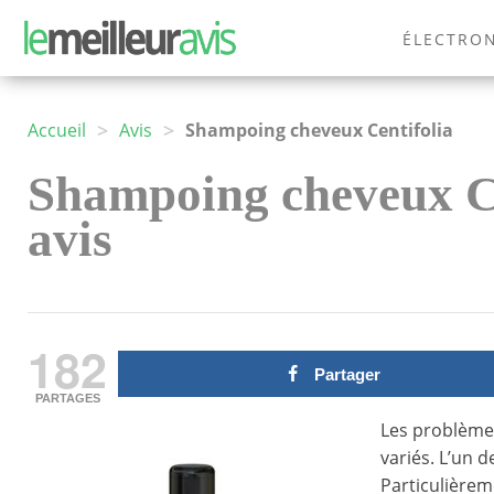
ÉLECTRO
MODE
>
>
Accueil
Avis
Shampoing cheveux Centifolia
Shampoing cheveux Cen
avis
182
Partager
PARTAGES
Les problèmes
variés. L’un 
Particulièreme