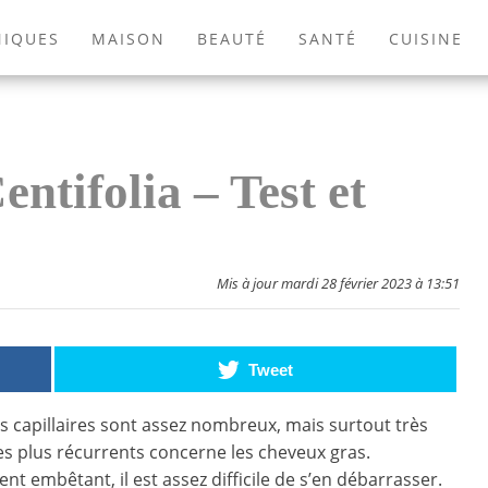
NIQUES
MAISON
BEAUTÉ
SANTÉ
CUISINE
EXTÉRIEUR
ANIMAUX
JEUX VIDÉOS
LIVRES
tifolia – Test et
Mis à jour mardi 28 février 2023 à 13:51
Tweet
 capillaires sont assez nombreux, mais surtout très
des plus récurrents concerne les cheveux gras.
nt embêtant, il est assez difficile de s’en débarrasser.