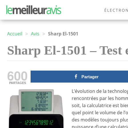
ÉLECTRO
MODE
>
>
Accueil
Avis
Sharp El-1501
Sharp El-1501 – Test e
600
Partager
PARTAGES
L’évolution de la technolo
rencontrées par les hommes
soit, la calculatrice est bie
quel point le volume de l’o
des modèles toujours plus
puissance d’une calculatri