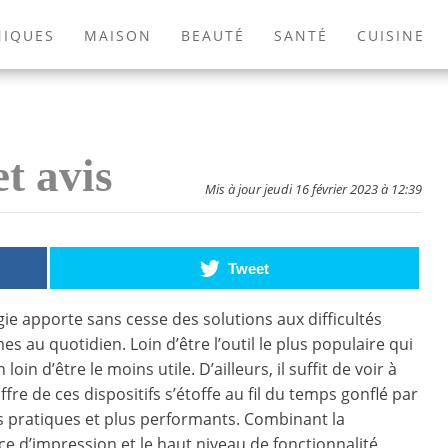
NIQUES
MAISON
BEAUTÉ
SANTÉ
CUISINE
EXTÉRIEUR
ANIMAUX
JEUX VIDÉOS
LIVRES
t avis
Mis à jour jeudi 16 février 2023 à 12:39
Tweet
gie apporte sans cesse des solutions aux difficultés
 au quotidien. Loin d’être l’outil le plus populaire qui
n loin d’être le moins utile. D’ailleurs, il suffit de voir à
ffre de ces dispositifs s’étoffe au fil du temps gonflé par
 pratiques et plus performants. Combinant la
ce d’impression et le haut niveau de fonctionnalité