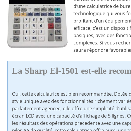
d’une calculatrice de bure
technologique qui vous for
profitant d’un équipement 
efficace, c’est un disposi
basiques, avec des foncti
complexes. Si vous recherc
saura répondre favorable
La Sharp El-1501 est-elle rec
Oui, cette calculatrice est bien recommandée. Dotée d’
style unique avec des fonctionnalités richement vari
parfaitement agencée, elle offre une simplicité d’util
écran LCD avec une capacité d’affichage de 5 lignes. Ce
les résultats des opérations précédente avec une capa
piles AA de qualité, cette calculatrice offre aussi une 