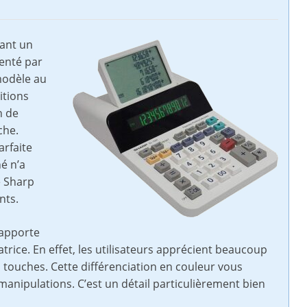
yant un
senté par
modèle au
itions
n de
che.
arfaite
é n’a
e Sharp
nts.
 apporte
latrice. En effet, les utilisateurs apprécient beaucoup
s touches. Cette différenciation en couleur vous
nipulations. C’est un détail particulièrement bien