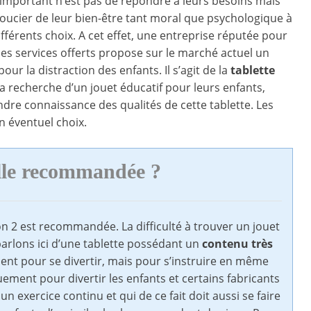
l’important n’est pas de répondre à leurs besoins mais
soucier de leur bien-être tant moral que psychologique à
ifférents choix. A cet effet, une entreprise réputée pour
 ses services offerts propose sur le marché actuel un
 pour la distraction des enfants. Il s’agit de la
tablette
la recherche d’un jouet éducatif pour leurs enfants,
endre connaissance des qualités de cette tablette. Les
 éventuel choix.
elle recommandée ?
ion 2 est recommandée. La difficulté à trouver un jouet
parlons ici d’une tablette possédant un
contenu très
ment pour se divertir, mais pour s’instruire en même
ement pour divertir les enfants et certains fabricants
n exercice continu et qui de ce fait doit aussi se faire