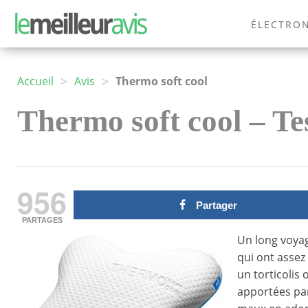
ÉLECTRO
MODE
>
>
Accueil
Avis
Thermo soft cool
Thermo soft cool – Tes
956
Partager
PARTAGES
Un long voya
qui ont assez
un torticolis
apportées par 