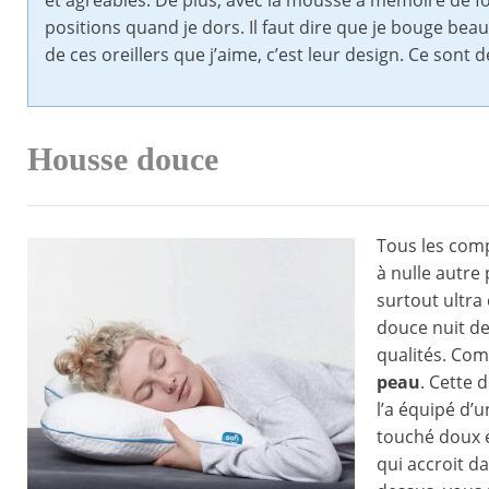
et agréables. De plus, avec la mousse à mémoire de f
positions quand je dors. Il faut dire que je bouge be
de ces oreillers que j’aime, c’est leur design. Ce sont 
Housse douce
Tous les comp
à nulle autre
surtout ultra 
douce nuit de
qualités. Com
peau
. Cette 
l’a équipé d’
touché doux e
qui accroit d