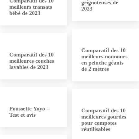
Comparatif des 10
grignoteuses de
meilleurs transats
2023
bébé de 2023
Comparatif des 10
Comparatif des 10
meilleurs nounours
meilleures couches
en peluche géants
lavables de 2023
de 2 mètres
Poussette Yoyo –
Comparatif des 10
Test et avis
meilleures gourdes
pour compotes
réutilisables