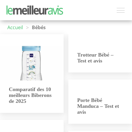
>
Accueil
Bébés
Trotteur Bébé –
Test et avis
Comparatif des 10
meilleurs Biberons
Porte Bébé
de 2025
Manduca – Test et
avis