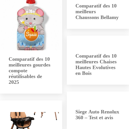
Comparatif des 10
meilleurs
Chaussons Bellamy
Comparatif des 10
Comparatif des 10
meilleures Chaises
meilleures gourdes
Hautes Evolutives
compote
en Bois
réutilisables de
2025
Siege Auto Renolux
360 – Test et avis