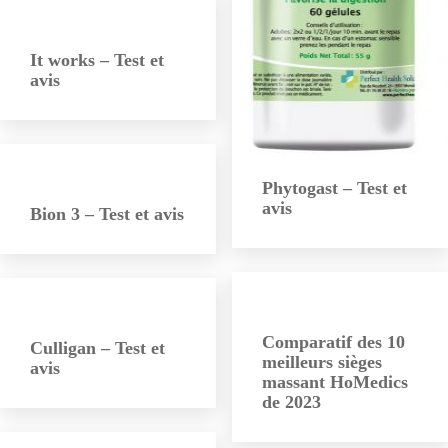
It works – Test et
avis
Phytogast – Test et
avis
Bion 3 – Test et avis
Comparatif des 10
Culligan – Test et
meilleurs sièges
avis
massant HoMedics
de 2023