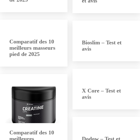
et avis
Comparatif des 10
Bioslim – Test et
meilleurs masseurs
avis
pied de 2025
X Core – Test et
avis
Comparatif des 10
Dodow – Test et
meilleures