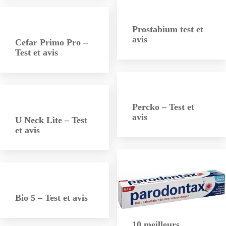
Prostabium test et
avis
Cefar Primo Pro –
Test et avis
Percko – Test et
avis
U Neck Lite – Test
et avis
Bio 5 – Test et avis
10 meilleurs