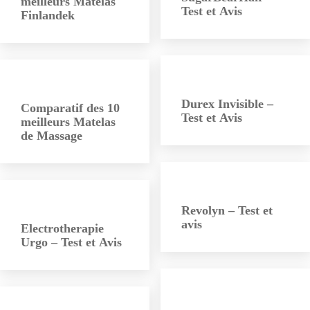
meilleurs Matelas
Test et Avis
Finlandek
Durex Invisible –
Comparatif des 10
Test et Avis
meilleurs Matelas
de Massage
Revolyn – Test et
avis
Electrotherapie
Urgo – Test et Avis