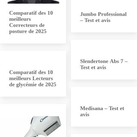
Comparatif des 10
Jumbo Professional
meilleurs
– Test et avis
Correcteurs de
posture de 2025
Slendertone Abs 7 –
Test et avis
Comparatif des 10
meilleurs Lecteurs
de glycémie de 2025
Medisana – Test et
avis