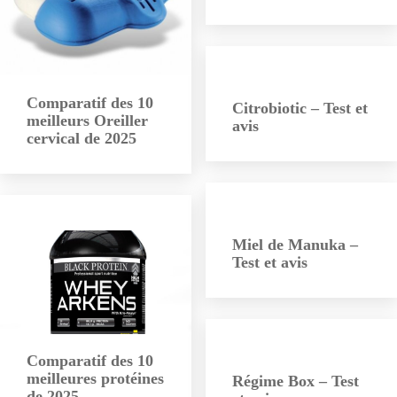
Comparatif des 10
Citrobiotic – Test et
meilleurs Oreiller
avis
cervical de 2025
Miel de Manuka –
Test et avis
Comparatif des 10
meilleures protéines
Régime Box – Test
de 2025