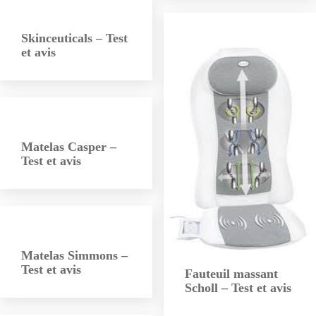
Skinceuticals – Test
et avis
Matelas Casper –
Test et avis
Matelas Simmons –
Test et avis
Fauteuil massant
Scholl – Test et avis