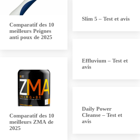
Slim 5 – Test et avis
Comparatif des 10
meilleurs Peignes
anti poux de 2025
Effluvium – Test et
avis
Daily Power
Cleanse – Test et
Comparatif des 10
avis
meilleurs ZMA de
2025