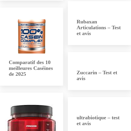
Rubaxan
Articulations – Test
et avis
Comparatif des 10
meilleures Caséines
Zuccarin – Test et
de 2025
avis
ultrabiotique – test
et avis