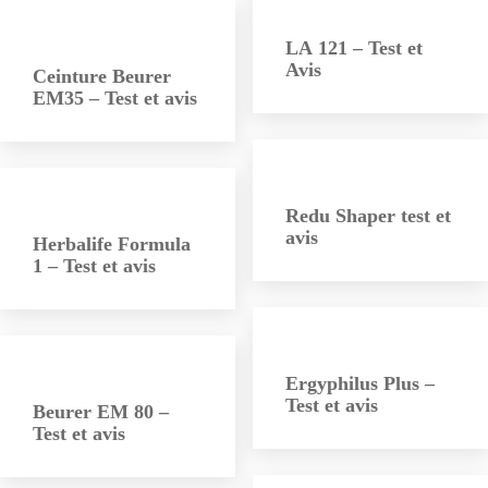
LA 121 – Test et
Avis
Ceinture Beurer
EM35 – Test et avis
Redu Shaper test et
avis
Herbalife Formula
1 – Test et avis
Ergyphilus Plus –
Test et avis
Beurer EM 80 –
Test et avis