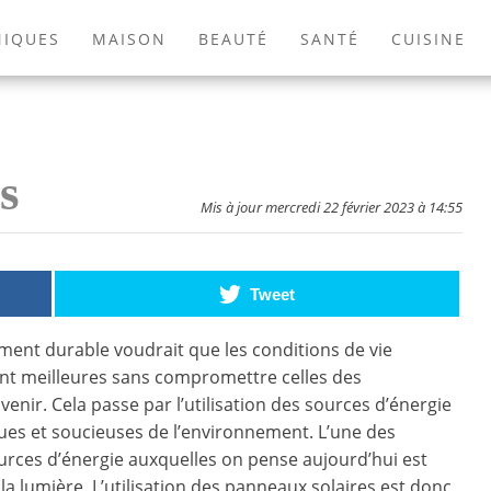
NIQUES
MAISON
BEAUTÉ
SANTÉ
CUISINE
EXTÉRIEUR
ANIMAUX
JEUX VIDÉOS
LIVRES
s
Mis à jour mercredi 22 février 2023 à 14:55
Tweet
ent durable voudrait que les conditions de vie
ent meilleures sans compromettre celles des
enir. Cela passe par l’utilisation des sources d’énergie
ues et soucieuses de l’environnement. L’une des
rces d’énergie auxquelles on pense aujourd’hui est
 la lumière. L’utilisation des panneaux solaires est donc