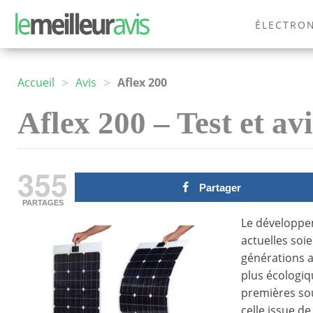
ÉLECTRO
MODE
>
>
Accueil
Avis
Aflex 200
Aflex 200 – Test et avi
355
Partager
PARTAGES
Le développem
actuelles soi
générations av
plus écologiq
premières sou
celle issue de