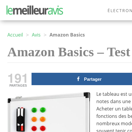
ÉLECTRO
MODE
>
>
Accueil
Avis
Amazon Basics
Amazon Basics – Test 
191
Partager
PARTAGES
Le tableau est u
notes dans une 
Acheter un tabl
fonctions des be
nombreux modèle
souvent tenir co