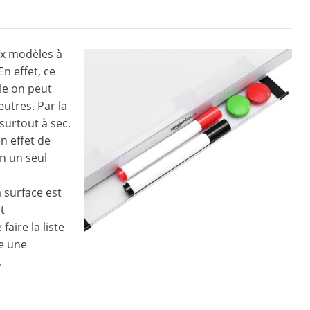
ux modèles à
n effet, ce
lle on peut
utres. Par la
surtout à sec.
n effet de
en un seul
 surface est
t
aire la liste
re une
.