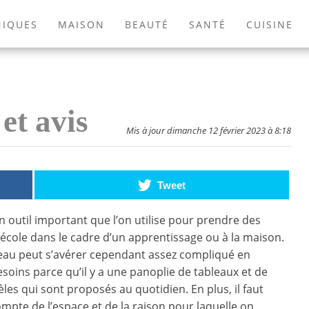
NIQUES
MAISON
BEAUTÉ
SANTÉ
CUISINE
EXTÉRIEUR
ANIMAUX
JEUX VIDÉOS
LIVRES
et avis
Mis à jour dimanche 12 février 2023 à 8:18
Tweet
n outil important que l’on utilise pour prendre des
école dans le cadre d’un apprentissage ou à la maison.
eau peut s’avérer cependant assez compliqué en
soins parce qu’il y a une panoplie de tableaux et de
s qui sont proposés au quotidien. En plus, il faut
mpte de l’espace et de la raison pour laquelle on