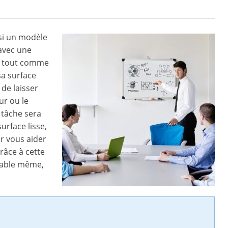
ssi un modèle
 avec une
ste tout comme
 sa surface
 de laisser
ur ou le
e tâche sera
urface lisse,
ur vous aider
râce à cette
réable même,