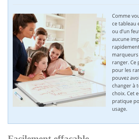
Comme vous 
ce tableau 
ou d’un feut
aucune impo
rapidement 
marqueurs à
ranger. Ce 
pour les ra
pouvez avoi
changer à 
choix. Cet 
pratique p
usage.
Facilement effaçable