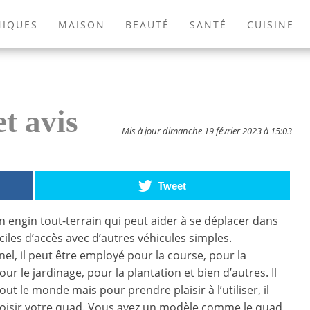
NIQUES
MAISON
BEAUTÉ
SANTÉ
CUISINE
EXTÉRIEUR
ANIMAUX
JEUX VIDÉOS
LIVRES
t avis
Mis à jour dimanche 19 février 2023 à 15:03
Tweet
n engin tout-terrain qui peut aider à se déplacer dans
iciles d’accès avec d’autres véhicules simples.
nel, il peut être employé pour la course, pour la
r le jardinage, pour la plantation et bien d’autres. Il
tout le monde mais pour prendre plaisir à l’utiliser, il
hoisir votre quad. Vous avez un modèle comme le quad