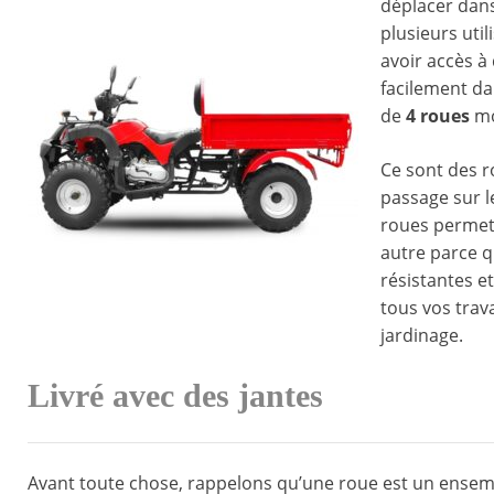
déplacer dans
plusieurs util
avoir accès 
facilement da
de
4 roues
mo
Ce sont des 
passage sur l
roues permett
autre parce qu
résistantes 
tous vos trav
jardinage.
Livré avec des jantes
Avant toute chose, rappelons qu’une roue est un ensemb