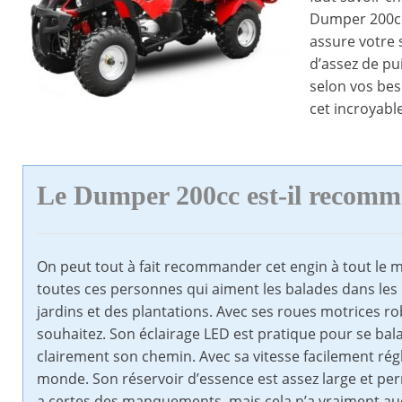
Dumper 200cc
assure votre 
d’assez de p
selon vos bes
cet incroyable
Le Dumper 200cc est-il recom
On peut tout à fait recommander cet engin à tout le mo
toutes ces personnes qui aiment les balades dans le
jardins et des plantations. Avec ses roues motrices r
souhaitez. Son éclairage LED est pratique pour se ba
clairement son chemin. Avec sa vitesse facilement régla
monde. Son réservoir d’essence est assez large et per
a certes des manquements, mais cela n’a vraiment au