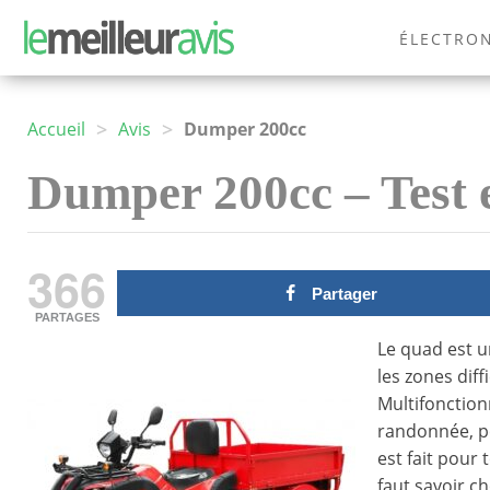
ÉLECTRO
MODE
>
>
Accueil
Avis
Dumper 200cc
Dumper 200cc – Test e
366
Partager
PARTAGES
Le quad est u
les zones diff
Multifonction
randonnée, pou
est fait pour 
faut savoir c