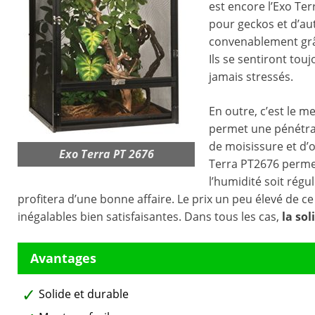
est encore l’Exo Ter
pour geckos et d’au
convenablement grâ
Ils se sentiront tou
jamais stressés.
En outre, c’est le me
permet une pénétrat
de moisissure et d’o
Exo Terra PT 2676
Terra PT2676 perme
l’humidité soit régu
profitera d’une bonne affaire. Le prix un peu élevé de c
inégalables bien satisfaisantes. Dans tous les cas,
la
sol
Solide et durable