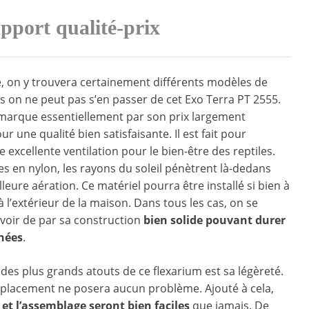
pport qualité-prix
, on y trouvera certainement différents modèles de
s on ne peut pas s’en passer de cet Exo Terra PT 2555.
émarque essentiellement par son prix largement
r une qualité bien satisfaisante. Il est fait pour
 excellente ventilation pour le bien-être des reptiles.
les en nylon, les rayons du soleil pénètrent là-dedans
leure aération. Ce matériel pourra être installé si bien à
’à l’extérieur de la maison. Dans tous les cas, on se
’avoir de par sa construction
bien solide pouvant durer
nées
.
 des plus grands atouts de ce flexarium est sa légèreté.
éplacement ne posera aucun problème. Ajouté à cela,
n et l’assemblage seront bien faciles
que jamais. De