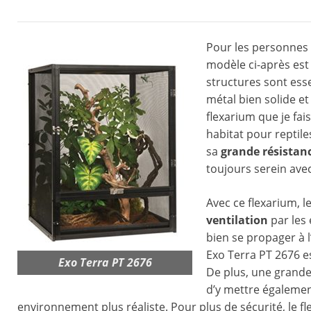
Pour les personnes e
modèle ci-après est l’
structures sont ess
métal bien solide e
flexarium que je fai
habitat pour reptil
sa
grande résistanc
toujours serein ave
Avec ce flexarium, l
ventilation
par les 
bien se propager à l
Exo Terra PT 2676 es
Exo Terra PT 2676
De plus, une grande
d’y mettre égalemen
environnement plus réaliste. Pour plus de sécurité, le 