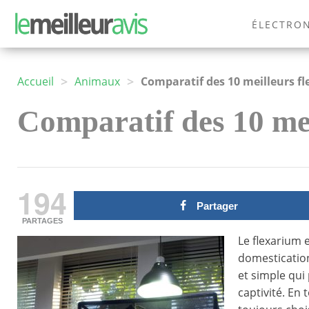
ÉLECTRO
MODE
>
>
Accueil
Animaux
Comparatif des 10 meilleurs f
Comparatif des 10 me
194
Partager
PARTAGES
Le flexarium 
domestication
et simple qu
captivité. En 