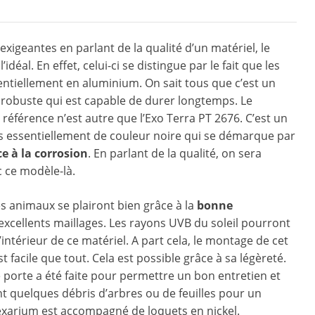
xigeantes en parlant de la qualité d’un matériel, le
idéal. En effet, celui-ci se distingue par le fait que les
entiellement en aluminium. On sait tous que c’est un
t robuste qui est capable de durer longtemps. Le
s référence n’est autre que l’Exo Terra PT 2676. C’est un
es essentiellement de couleur noire qui se démarque par
e à la corrosion
. En parlant de la qualité, on sera
c ce modèle-là.
es animaux se plairont bien grâce à la
bonne
excellents maillages. Les rayons UVB du soleil pourront
’intérieur de ce matériel. A part cela, le montage de cet
t facile que tout. Cela est possible grâce à sa légèreté.
 porte a été faite pour permettre un bon entretien et
t quelques débris d’arbres ou de feuilles pour un
flexarium est accompagné de loquets en nickel.