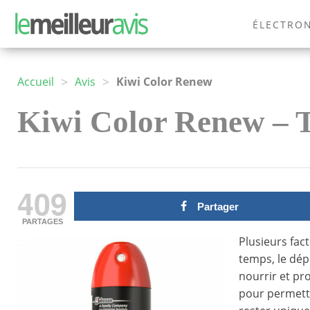
ÉLECTRO
MODE
>
>
Accueil
Avis
Kiwi Color Renew
Kiwi Color Renew – Te
409
Partager
PARTAGES
Plusieurs fac
temps, le dép
nourrir et pro
pour permettr