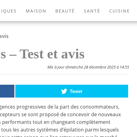
NIQUES
MAISON
BEAUTÉ
SANTÉ
CUISINE
EXTÉRIEUR
ANIMAUX
JEUX VIDÉOS
LIVRES
avis
 – Test et avis
Mis à jour dimanche 28 décembre 2025 à 14:55
Tweet
igences progressives de la part des consommateurs,
ncepteurs se sont proposé de concevoir de nouveaux
us performants tout en changeant complètement
 tous les autres systèmes d’épilation parmi lesquels