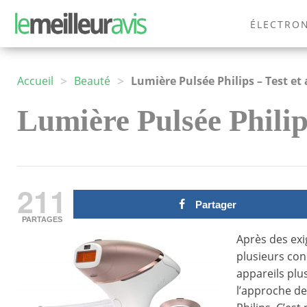
ÉLECTRO
MODE
>
>
Accueil
Beauté
Lumière Pulsée Philips – Test et 
Lumière Pulsée Philips
211
Partager
PARTAGES
Après des ex
plusieurs co
appareils pl
l’approche de