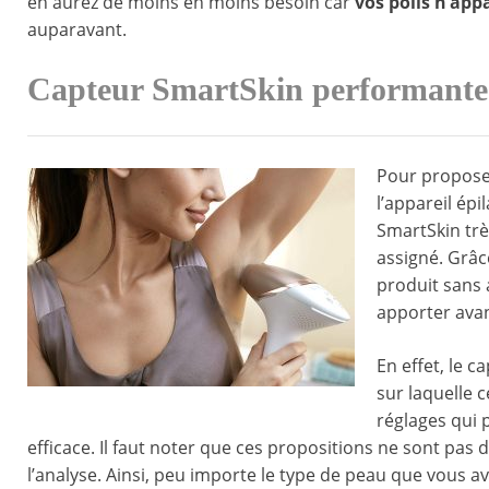
en aurez de moins en moins besoin car
vos poils n’app
auparavant.
Capteur SmartSkin performante
Pour proposer
l’appareil épi
SmartSkin très
assigné. Grâc
produit sans a
apporter avan
En effet, le c
sur laquelle c
réglages qui 
efficace. Il faut noter que ces propositions ne sont pas
l’analyse. Ainsi, peu importe le type de peau que vous av