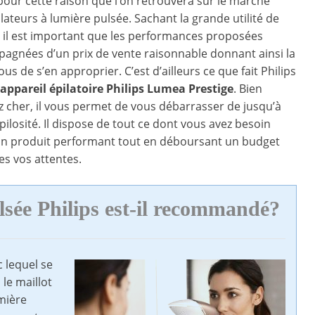
t pour cette raison que l’on retrouvera sur le marché
lateurs à lumière pulsée. Sachant la grande utilité de
, il est important que les performances proposées
agnées d’un prix de vente raisonnable donnant ainsi la
tous de s’en approprier. C’est d’ailleurs ce que fait Philips
appareil épilatoire Philips Lumea Prestige
. Bien
z cher, il vous permet de vous débarrasser de jusqu’à
pilosité. Il dispose de tout ce dont vous avez besoin
d’un produit performant tout en déboursant un budget
es vos attentes.
lsée Philips
est-il recommandé?
 lequel se
 le maillot
umière