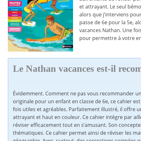
et attrayant. Le seul bémol
alors que j’interviens pou
passe de 6e pour la 5e, alo
vacances Nathan. Une fois
pour permettre à votre en
Le Nathan vacances est-il rec
Évidemment. Comment ne pas vous recommander un ca
originale pour un enfant en classe de 6e, ce cahier est
fois utiles et agréables. Parfaitement illustré, il offre 
attrayant et haut en couleur. Ce cahier intègre par ail
réviser efficacement tout en s’amusant. Son concept
thématiques. Ce cahier permet ainsi de réviser les math
géographie. Avec, surtout, des corrections soignées po