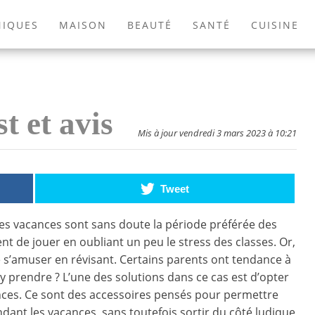
NIQUES
MAISON
BEAUTÉ
SANTÉ
CUISINE
EXTÉRIEUR
ANIMAUX
JEUX VIDÉOS
LIVRES
t et avis
Mis à jour vendredi 3 mars 2023 à 10:21
Tweet
es vacances sont sans doute la période préférée des
nt de jouer en oubliant un peu le stress des classes. Or,
e s’amuser en révisant. Certains parents ont tendance à
y prendre ? L’une des solutions dans ce cas est d’opter
nces. Ce sont des accessoires pensés pour permettre
dant les vacances, sans toutefois sortir du côté ludique